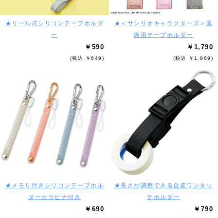
★リール式シリコンテープホルダ
★＜サンリオキャラクターズ＞医
ー
療用テープホルダー
￥590
￥1,790
(税込 ￥649)
(税込 ￥1,969)
★メモリ付きシリコンテープホル
★長さが調整できる合皮ワンタッ
ダーカラビナ付き
チホルダー
￥690
￥790