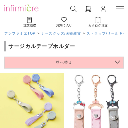
注文履歴
お気に入り
カタログ注文
アンファミエTOP
>
ナースグッズ/医療雑貨
>
ストラップ/リールキー
サージカルテープホルダー
並べ替え