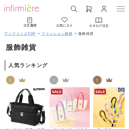
注文履歴
お気に入り
カタログ注文
アンファミエTOP
>
ファッション雑貨
>
服飾雑貨
服飾雑貨
人気ランキング
1
2
3