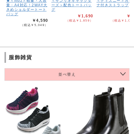
★＜moz＞軽量・大容
＜サンリオキャラクタ
＜ディズニー＞カラ
量・A4対応！2WAY大
ーズ＞配色トートバッ
ナ付きストラップ
きめショルダートート
グ
バッグ
￥1,690
￥9
￥4,590
（税込￥1,859）
（税込￥1,08
（税込￥5,049）
服飾雑貨
並べ替え