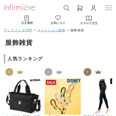
注文履歴
お気に入り
カタログ注文
アンファミエTOP
>
ファッション雑貨
>
服飾雑貨
服飾雑貨
人気ランキング
1
2
3