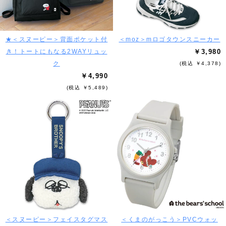
★＜スヌーピー＞背面ポケット付
＜moz＞mロゴタウンスニーカー
き！トートにもなる2WAYリュッ
￥3,980
ク
(税込 ￥4,378)
￥4,990
(税込 ￥5,489)
＜スヌーピー＞フェイスタグマス
＜くまのがっこう＞PVCウォッ