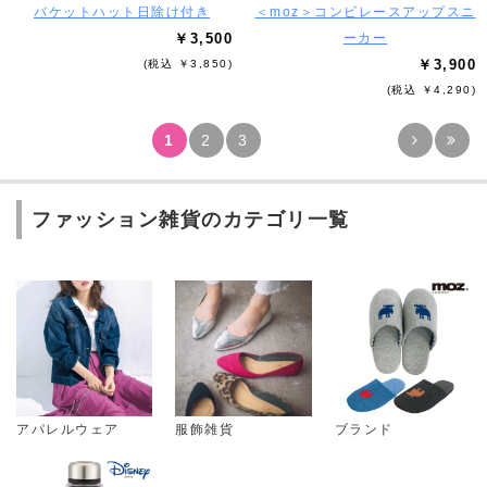
バケットハット日除け付き
＜moz＞コンビレースアップスニ
￥3,500
ーカー
￥3,900
(税込 ￥3,850)
(税込 ￥4,290)
1
2
3
ファッション雑貨のカテゴリ一覧
アパレルウェア
服飾雑貨
ブランド