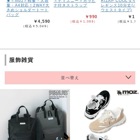
★＜moz＞軽量・大容
＜ディズニー＞カラビ
RIZAP COOLタイ
量・A4対応！2WAY大
ナ付きストラップ
レギンス10分丈(ハ
きめショルダートート
ウエストタイプ)
バッグ
￥990
￥1,6
￥4,590
（税込￥1,089）
（税込￥1,76
（税込￥5,049）
服飾雑貨
並べ替え