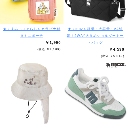
★＜すみっコぐらし＞カラビナ付
★＜moz＞軽量・大容量・A4対
きミニポーチ
応！2WAY大きめショルダートー
￥1,990
トバッグ
￥4,590
(税込 ￥2,189)
(税込 ￥5,049)