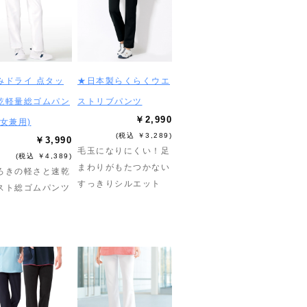
みドライ 点タッ
★日本製らくらくウエ
乾軽量総ゴムパン
ストリブパンツ
￥2,990
男女兼用)
(税込 ￥3,289)
￥3,990
毛玉になりにくい！足
(税込 ￥4,389)
まわりがもたつかない
ろきの軽さと速乾
すっきりシルエット
スト総ゴムパンツ