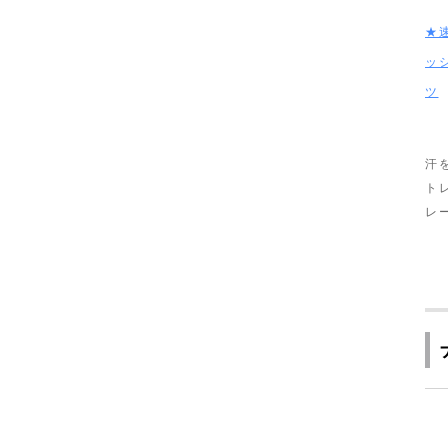
★
ッ
ツ
汗
ト
レ