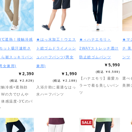
-3℃遮熱！接触冷感
★はっ水加工！ウエス
★＜ハナエモリ＞
★マ
Vカット吸汗速乾さ
ト総ゴムドライメッシ
2WAYストレッチ透け
チ 
さら裾スッキリパン
ュハーフパンツ(男女
防止総ゴムパンツ
ンツ
￥5,990
男女兼用)
兼用)
(税込 ￥6,589)
￥2,390
￥1,990
【ハナエモリ】最愛カ
選べ
(税込 ￥2,629)
(税込 ￥2,189)
ラーで着る美しいパン
美脚
接触冷感×遮熱効
入浴介助に最適なはっ
ツ
】Wの力でひんや
水ハーフパンツ
！体感温度-3℃のパ
ツ