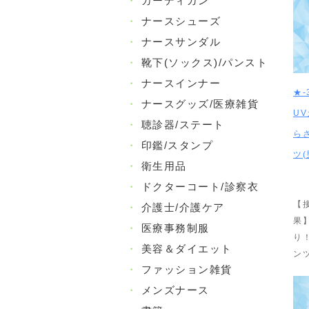
・
カーディガン
・
ナースシューズ
・
ナースサンダル
・
靴下(ソックス)/パンスト
・
ナースインナー
★
・
ナースグッズ/医療雑貨
U
・
聴診器/ステート
ら
・
印鑑/スタンプ
ツ(
・
衛生用品
・
ドクターコート/診察衣
【
・
介護士/介護ケア
果
・
医療事務制服
り
・
美容＆ダイエット
ン
・
ファッション雑貨
・
メンズナース