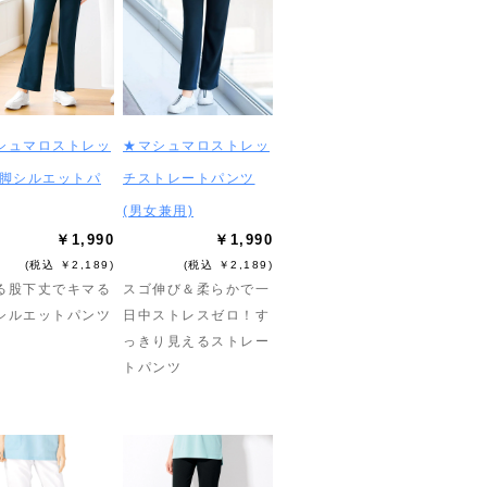
シュマロストレッ
★マシュマロストレッ
美脚シルエットパ
チストレートパンツ
(男女兼用)
￥1,990
￥1,990
(税込 ￥2,189)
(税込 ￥2,189)
る股下丈でキマる
スゴ伸び＆柔らかで一
シルエットパンツ
日中ストレスゼロ！す
っきり見えるストレー
トパンツ