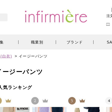
注
集
職業別
ブランド
S
(白衣)
>
イージーパンツ
イージーパンツ
人気ランキング
2
3
4