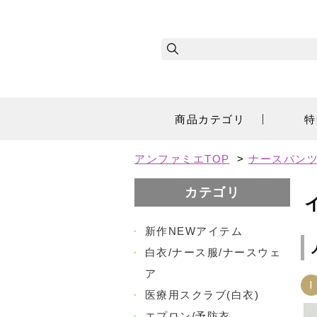
商品カテゴリ
特
アンファミエTOP
>
ナースパンツ
カテゴリ
・
新作NEWアイテム
・
白衣/ナース服/ナースウェ
ア
1
・
医療用スクラブ(白衣)
・
エプロン/予防衣