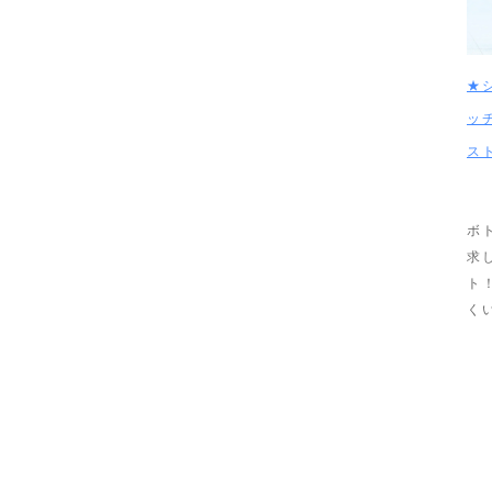
★
ッ
ス
ボ
求
ト
く