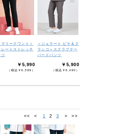
＜マリークワント＞
＜ジェラート ピケ＆ク
トレートストレッチ
ラシコ＞スクラブテー
ンツ
パードパンツ
￥5,990
￥5,900
（税込￥6,589）
（税込￥6,490）
<<
<
1
2
3
>
>>