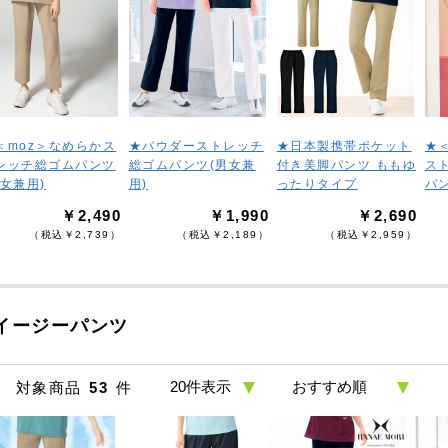
＜moz＞なめらかス
★パウダーストレッチ
★日本製携帯ポケット
★
レッチ総ゴムパンツ
総ゴムパンツ(男女兼
付き美脚パンツ ももゆ
ス
男女兼用)
用)
ったりタイプ
パ
￥2,490
￥1,990
￥2,690
（税込￥2,739）
（税込￥2,189）
（税込￥2,959）
イージーパンツ
対象商品
53
件