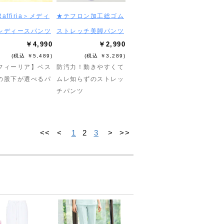
affiria＞メディ
★テフロン加工総ゴム
レディースパンツ
ストレッチ美脚パンツ
￥4,990
￥2,990
(税込 ￥5,489)
(税込 ￥3,289)
フィーリア】ベス
防汚力！動きやすくて
の股下が選べるパ
ムレ知らずのストレッ
チパンツ
<<
<
1
2
3
>
>>