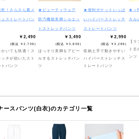
速乾！さらさら裏メ
★ビューティウェア
★便利ポケットいっぱ
★＜R
シュストレートパン
防汚機能美脚シルエッ
いハイパーストレッチ
カル
トストレッチパンツ
ストレートパンツ
￥2,490
￥3,490
￥2,990
【ラ
(税込 ￥2,739)
(税込 ￥3,839)
(税込 ￥3,289)
ト丈
をかいても快適！ス
ほっそり美脚をアピー
収納上手で動きやすい
ンツ
レッチが効いたスト
ルするストレッチパン
ハイパーストレッチス
ートパンツ
ツ
トレートパンツ
ナースパンツ(白衣)のカテゴリ一覧