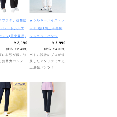
ノプラチナ抗菌防
★シルキーハイストレ
ストレートシルエ
ッチ 透け防止＆美脚
パンツ(男女兼用)
シルエットパンツ
￥2,190
￥3,990
(税込 ￥2,409)
(税込 ￥4,389)
度に衣類が菌に強
ボトム設計のプロが追
る抗菌力パンツ
及したアンファミエ史
上最強パンツ！