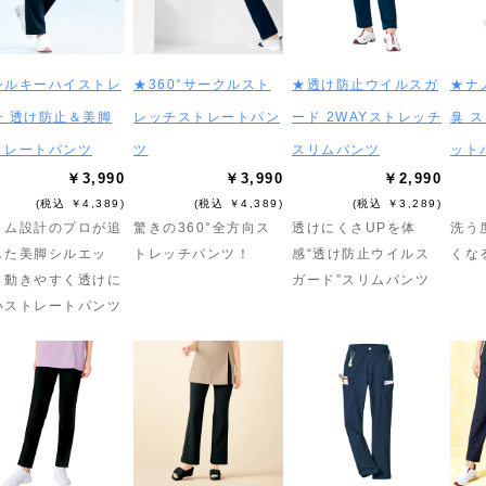
シルキーハイストレ
★360°サークルスト
★透け防止ウイルスガ
★ナ
チ 透け防止＆美脚
レッチストレートパン
ード 2WAYストレッチ
臭 
トレートパンツ
ツ
スリムパンツ
ット
￥3,990
￥3,990
￥2,990
(税込 ￥4,389)
(税込 ￥4,389)
(税込 ￥3,289)
トム設計のプロが追
驚きの360°全方向ス
透けにくさUPを体
洗う
した美脚シルエッ
トレッチパンツ！
感“透け防止ウイルス
くな
！動きやすく透けに
ガード”スリムパンツ
いストレートパンツ