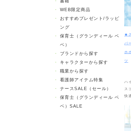
・
書籍
・
WEB限定商品
・
おすすめプレゼント/ラッピ
ング
★
・
保育士（グランディール ベ
パ
ベ）
ホ
・
ブランドから探す
ツ
・
キャラクターから探す
・
職業から探す
・
看護師アイテム特集
ハ
・
ナースSALE（セール）
ス
快
・
保育士（グランディール ベ
ベ）SALE