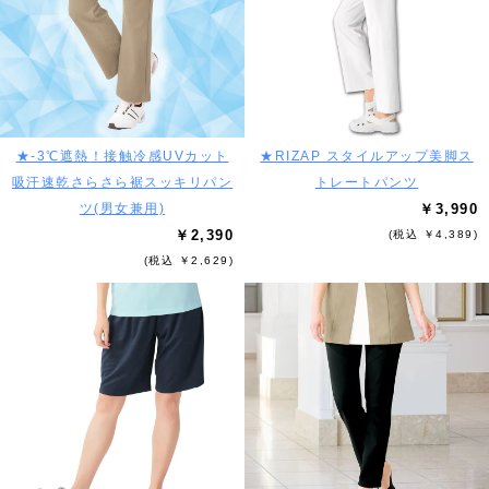
★-3℃遮熱！接触冷感UVカット
★RIZAP スタイルアップ美脚ス
吸汗速乾さらさら裾スッキリパン
トレートパンツ
ツ(男女兼用)
￥3,990
￥2,390
(税込 ￥4,389)
(税込 ￥2,629)