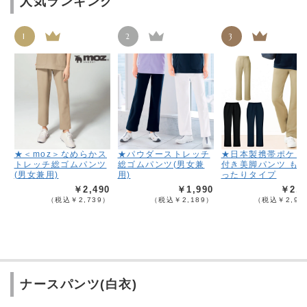
人気ランキング
1
2
3
★＜moz＞なめらかス
★パウダーストレッチ
★日本製携帯ポケッ
トレッチ総ゴムパンツ
総ゴムパンツ(男女兼
付き美脚パンツ も
(男女兼用)
用)
ったりタイプ
￥2,490
￥1,990
￥2,6
（税込￥2,739）
（税込￥2,189）
（税込￥2,95
ナースパンツ(白衣)