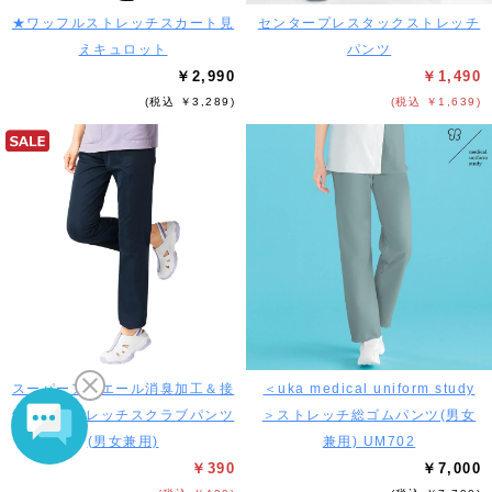
★ワッフルストレッチスカート見
センタープレスタックストレッチ
えキュロット
パンツ
￥2,990
￥1,490
(税込 ￥3,289)
(税込 ￥1,639)
スーパーアニエール消臭加工＆接
＜uka medical uniform study
触冷感ストレッチスクラブパンツ
＞ストレッチ総ゴムパンツ(男女
(男女兼用)
兼用) UM702
￥390
￥7,000