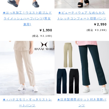
★はっ水加工！ウエスト総ゴムド
★ビューティウェア なめらかス
ライメッシュハーフパンツ(男女
トレッチコンフォート切替パンツ
兼用)
￥2,990
￥1,990
(税込 ￥3,289)
(税込 ￥2,189)
★＜ハナエモリ＞すっきりストレ
★日本製携帯ポケット付き美脚パ
ートパンツ
ンツ