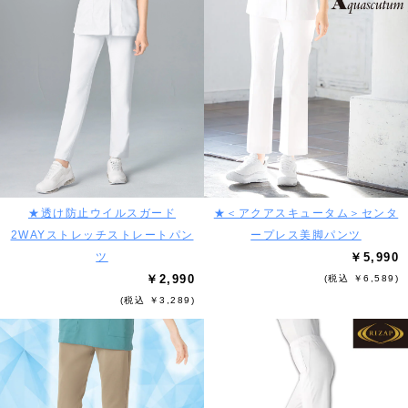
★透け防止ウイルスガード
★＜アクアスキュータム＞センタ
2WAYストレッチストレートパン
ープレス美脚パンツ
ツ
￥5,990
￥2,990
(税込 ￥6,589)
(税込 ￥3,289)