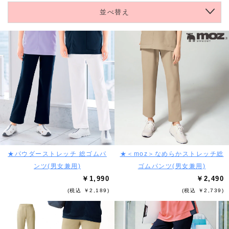
並べ替え
★パウダーストレッチ 総ゴムパ
★＜moz＞なめらかストレッチ総
ンツ(男女兼用)
ゴムパンツ(男女兼用)
￥1,990
￥2,490
(税込 ￥2,189)
(税込 ￥2,739)