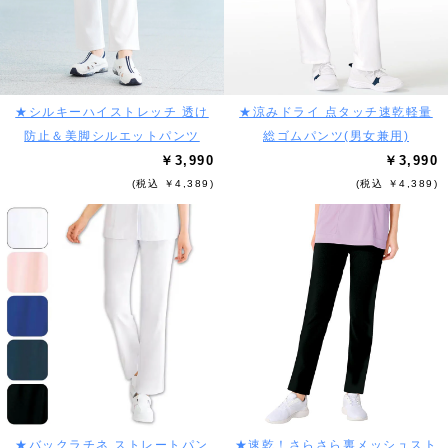
★シルキーハイストレッチ 透け
★涼みドライ 点タッチ速乾軽量
防止＆美脚シルエットパンツ
総ゴムパンツ(男女兼用)
￥3,990
￥3,990
(税込 ￥4,389)
(税込 ￥4,389)
★バックラチネ ストレートパン
★速乾！さらさら裏メッシュスト