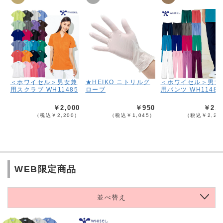
＜ホワイセル＞男女兼
★HEIKO ニトリルグ
＜ホワイセル＞男女
用スクラブ WH11485
ローブ
用パンツ WH11486
￥2,000
￥950
￥2,0
（税込￥2,200）
（税込￥1,045）
（税込￥2,20
WEB限定商品
並べ替え