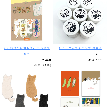
切り離せる目印ふせん ココサス
ねこオフィススタンプ 浸透印
ねこ
￥500
￥380
(税込 ￥550)
(税込 ￥418)