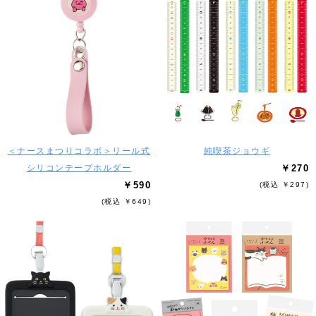
＜ナースまつりコラボ＞リール式
純喫茶ジョウギ
シリコンテープホルダー
￥270
￥590
(税込 ￥297)
(税込 ￥649)