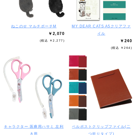
ねこのせ マルチポーチM
MY DEAR CATS A5クリアファ
￥2,070
イル
￥240
(税込 ￥2,277)
(税込 ￥264)
キャラクター 医療用ハサミ 左利
ベルポストクリップファイル(二
き用
つ折りタイプ)