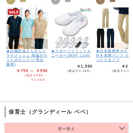
★抗菌防臭さらさらド
★スポーツフィットス
★日本製携帯ポケッ
ライメッシュ 両脇ポケ
ニーカー2WAY Light
付き美脚パンツ も
ットポロシャツ(男女
ったりタイプ
兼用)
￥1,990
￥2,6
￥790 ～ ￥990
（税込￥2,189）
（税込￥2,95
（税込￥869 ～
￥1,089）
保育士（グランディール ベベ）
並べ替え