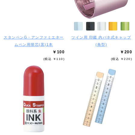
スタンペンG・アンファミエネー
ツイン用 印鑑 内バネ式キャップ
ムペン用替芯(黒)1本
(角型)
￥100
￥200
(税込 ￥110)
(税込 ￥220)