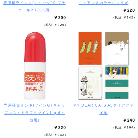
専用補充インキ(クイック10 プチ
ニュアンスカラーじょうぎ
コールPRO15用)
￥220
￥200
(税込 ￥242)
(税込 ￥220)
専用補充インキ(ツインGTキャッ
MY DEAR CATS A5クリアファ
プレス・カラフルツインLight・
イル
他用)
￥240
￥220
(税込 ￥264)
(税込 ￥242)