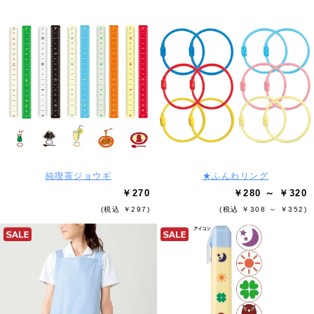
純喫茶ジョウギ
★ふんわリング
￥270
￥280 ～ ￥320
(税込 ￥297)
(税込 ￥308 ～ ￥352)