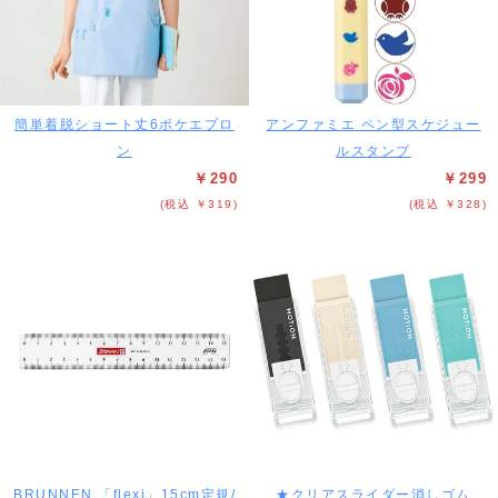
簡単着脱ショート丈6ポケエプロ
アンファミエ ペン型スケジュー
ン
ルスタンプ
￥290
￥299
(税込 ￥319)
(税込 ￥328)
BRUNNEN 「flexi」15cm定規/
★クリアスライダー消しゴム