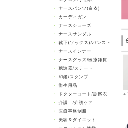
・
ナースパンツ(白衣)
・
カーディガン
・
ナースシューズ
・
ナースサンダル
・
靴下(ソックス)/パンスト
・
ナースインナー
・
ナースグッズ/医療雑貨
・
聴診器/ステート
・
印鑑/スタンプ
・
衛生用品
・
ドクターコート/診察衣
エ
・
介護士/介護ケア
・
医療事務制服
・
美容＆ダイエット