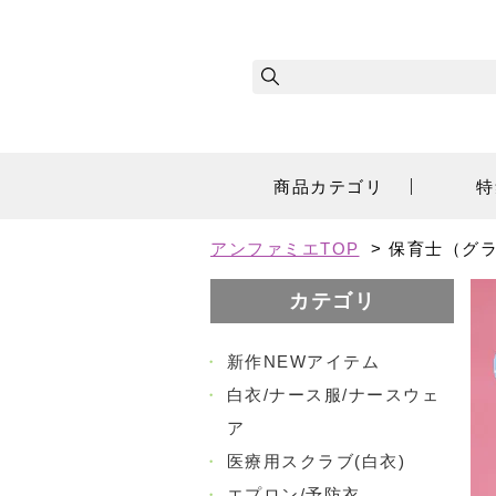
商品カテゴリ
特
アンファミエTOP
>
保育士（グラ
カテゴリ
・
新作NEWアイテム
・
白衣/ナース服/ナースウェ
ア
・
医療用スクラブ(白衣)
・
エプロン/予防衣