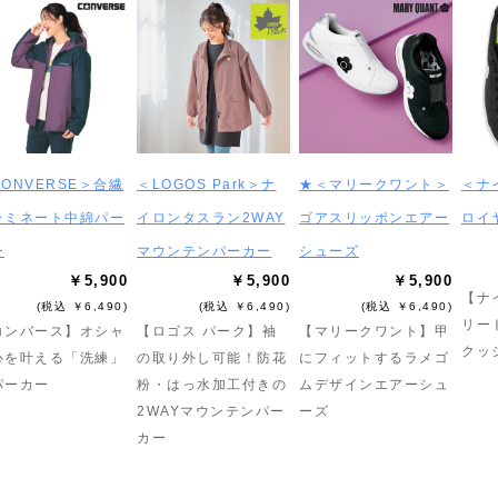
ONVERSE＞合繊
＜LOGOS Park＞ナ
★＜マリークワント＞
＜ナ
ラミネート中綿パー
イロンタスラン2WAY
ゴアスリッポンエアー
ロイ
ー
マウンテンパーカー
シューズ
￥5,900
￥5,900
￥5,900
【ナ
(税込 ￥6,490)
(税込 ￥6,490)
(税込 ￥6,490)
リー
コンバース】オシャ
【ロゴス パーク】袖
【マリークワント】甲
クッ
心を叶える「洗練」
の取り外し可能！防花
にフィットするラメゴ
パーカー
粉・はっ水加工付きの
ムデザインエアーシュ
2WAYマウンテンパー
ーズ
カー