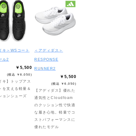
イキ＞WSコート
＜アディダス＞
ヤル2
RESPONSE
￥5,500
RUNNER2
(税込 ￥6,050)
￥5,500
イキ】トップアス
(税込 ￥6,050)
トを支える軽量＆
【アディダス】優れた
ションシューズ
通気性とCloudfoam
のクッション性で快適
な履き心地。軽量でコ
ストパフォーマンスに
優れたモデル