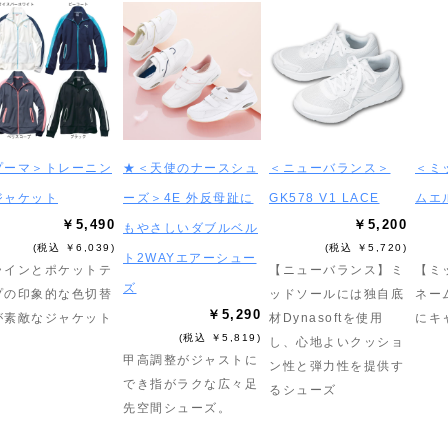
プーマ＞トレーニン
★＜天使のナースシュ
＜ニューバランス＞
＜ミ
ジャケット
ーズ＞4E 外反母趾に
GK578 V1 LACE
ムエ
￥5,490
￥5,200
もやさしいダブルベル
(税込 ￥6,039)
(税込 ￥5,720)
ト2WAYエアーシュー
ラインとポケットテ
【ニューバランス】ミ
【ミ
ズ
プの印象的な色切替
ッドソールには独自底
ネー
￥5,290
が素敵なジャケット
材Dynasoftを使用
にキ
(税込 ￥5,819)
し、心地よいクッショ
甲高調整がジャストに
ン性と弾力性を提供す
でき指がラクな広々足
るシューズ
先空間シューズ。