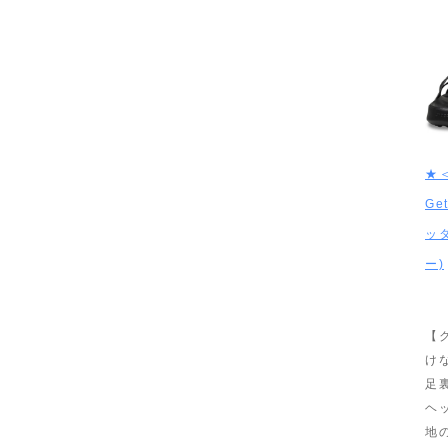
★
Ge
ッ
ー)
【
け
足
ヘ
地