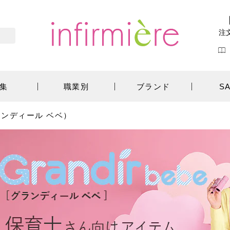
注
集
職業別
ブランド
S
ンディール ベベ）