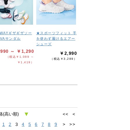
2WAYギザギザソー
★スポーツフィット 手
EVAサンダル
を使わず履けるエアー
シューズ
990 ～ ￥1,290
￥2,990
（税込￥1,089 ～
（税込￥3,289）
￥1,419）
<<
<
1
2
3
4
5
6
7
8
9
>
>>