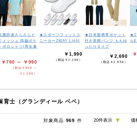
抗菌防臭さらさらド
★スポーツフィットス
★日本製携帯ポケット
★
イメッシュ 両脇ポケ
ニーカー2WAY Light
付き美脚パンツ ももゆ
ル
トポロシャツ(男女兼
ったりタイプ
￥1,990
￥
￥2,690
（税込￥2,189）
￥790 ～ ￥990
（税込￥2,959）
（税込￥869 ～
￥1,089）
保育士（グランディール ベベ）
対象商品
969
件