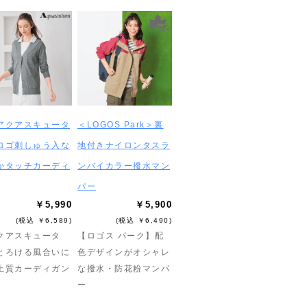
アクアスキュータ
＜LOGOS Park＞裏
ロゴ刺しゅう入な
地付きナイロンタスラ
かタッチカーディ
ンバイカラー撥水マン
パー
￥5,990
￥5,900
(税込 ￥6,589)
(税込 ￥6,490)
クアスキュータ
【ロゴス パーク】配
とろける風合いに
色デザインがオシャレ
上質カーディガン
な撥水・防花粉マンパ
ー