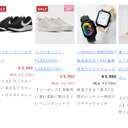
ナイキ＞ワッフルデ
＜リーボック＞
＜ommix＞WW23007
★＜
ュー
FLEXAGON
検温器付き！24h健康
ム＞
￥5,990
ENERGY TR4
管理スマートウォッチ
めら
(税込 ￥6,589)
￥5,990
￥5,990
ガン
ナイキ】ワッフルソ
(税込 ￥6,589)
(税込 ￥6,589)
ルに高さをプラスし
【リーボック】屈曲性
検温できる！最大7日
レトロスタイルシュ
に優れ柔軟に動けるト
間のバッテリー持続の
【ア
ズ
レーニングシューズ
スマートウォッチ
ム】
憩う