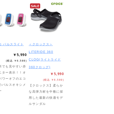
コ パルスライト
＜クロックス＞
LITERIDE 360
￥5,990
CLOG(ライトライド
(税込 ￥6,589)
所でも見やすい赤
360クロッグ)
ニター表示！！オ
￥5,990
パワーオフのエコ
(税込 ￥6,589)
のパルスオキシメ
【クロックス】柔らか
ー
な高弾力材を中敷に採
用した最新の快適モデ
ルサンダル