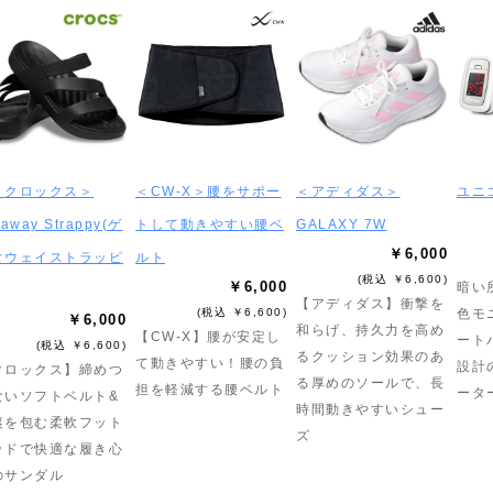
＜クロックス＞
＜CW-X＞腰をサポー
＜アディダス＞
ユニ
taway Strappy(ゲ
トして動きやすい腰ベ
GALAXY 7W
￥6,000
タウェイストラッピ
ルト
(税込 ￥6,600)
￥6,000
暗い
【アディダス】衝撃を
(税込 ￥6,600)
色モ
￥6,000
和らげ、持久力を高め
【CW-X】腰が安定し
ート
(税込 ￥6,600)
るクッション効果のあ
て動きやすい！腰の負
設計
クロックス】締めつ
る厚めのソールで、長
担を軽減する腰ベルト
ータ
ないソフトベルト&
時間動きやすいシュー
裏を包む柔軟フット
ズ
ッドで快適な履き心
のサンダル