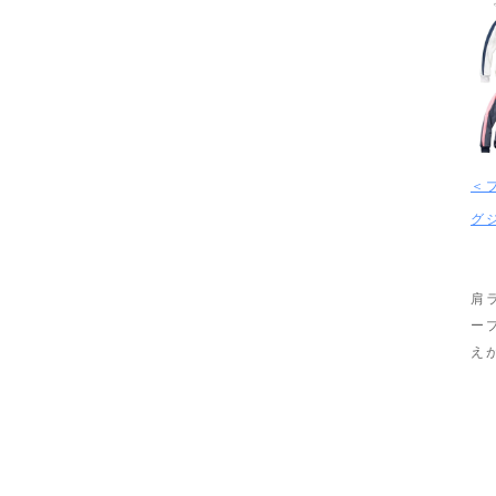
＜
グ
肩
ー
え