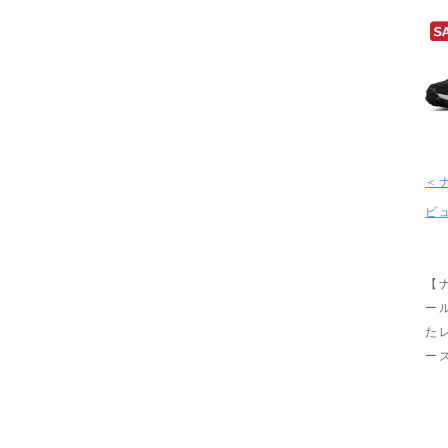
＜
ビ
【
ー
た
ー