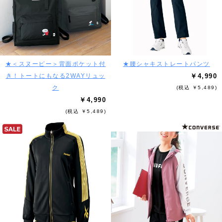
★＜スヌーピー＞背面ポケット付
★腰シャキストレートパンツ
き！トートにもなる2WAYリュッ
￥4,990
ク
(税込 ￥5,489)
￥4,990
(税込 ￥5,489)