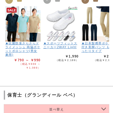
★抗菌防臭さらさらド
★スポーツフィットス
★日本製携帯ポケッ
ライメッシュ 両脇ポケ
ニーカー2WAY Light
付き美脚パンツ も
ットポロシャツ(男女
ったりタイプ
兼用)
￥1,990
￥2,6
￥790 ～ ￥990
（税込￥2,189）
（税込￥2,95
（税込￥869 ～
￥1,089）
保育士（グランディール ベベ）
並べ替え