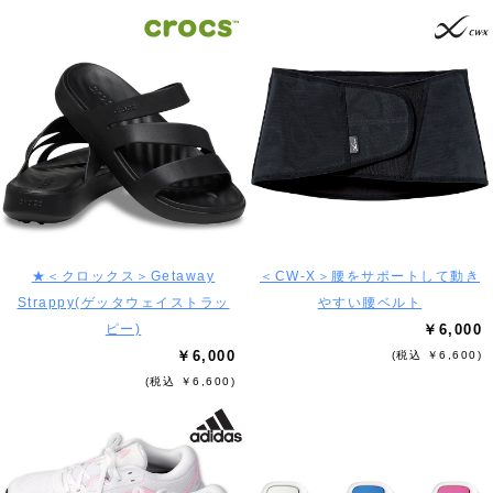
★＜クロックス＞Getaway
＜CW-X＞腰をサポートして動き
Strappy(ゲッタウェイストラッ
やすい腰ベルト
ピー)
￥6,000
￥6,000
(税込 ￥6,600)
(税込 ￥6,600)