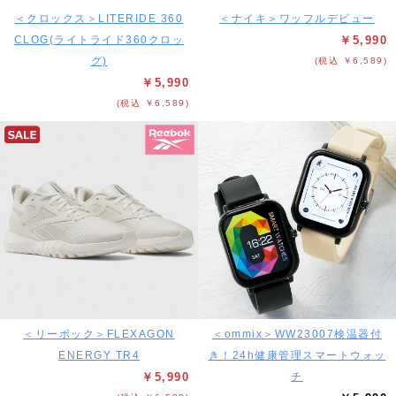
＜クロックス＞LITERIDE 360
＜ナイキ＞ワッフルデビュー
CLOG(ライトライド360クロッ
￥5,990
グ)
(税込 ￥6,589)
￥5,990
(税込 ￥6,589)
＜リーボック＞FLEXAGON
＜ommix＞WW23007検温器付
ENERGY TR4
き！24h健康管理スマートウォッ
￥5,990
チ