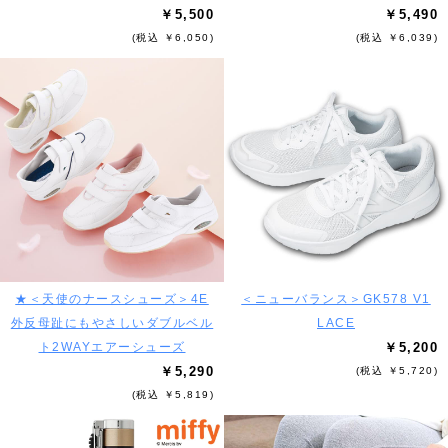
￥5,500
￥5,490
(税込 ￥6,050)
(税込 ￥6,039)
★＜天使のナースシューズ＞4E
＜ニューバランス＞GK578 V1
外反母趾にもやさしいダブルベル
LACE
ト2WAYエアーシューズ
￥5,200
￥5,290
(税込 ￥5,720)
(税込 ￥5,819)