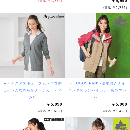
￥5,990
(税込 ￥6,589)
(税込 ￥6,589)
★＜アクアスキュータム＞ロゴ刺
＜LOGOS Park＞裏地付きナイ
しゅう入なめらかタッチカーディ
ロンタスランバイカラー撥水マン
ガン
パー
￥5,990
￥5,900
(税込 ￥6,589)
(税込 ￥6,490)