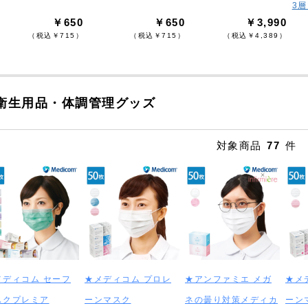
3
￥650
￥650
￥3,990
（税込￥715）
（税込￥715）
（税込￥4,389）
衛生用品・体調管理グッズ
対象商品
77
件
メディコム セーフ
★メディコム プロレ
★アンファミエ メガ
★メ
スクプレミア
ーンマスク
ネの曇り対策メディカ
ーン