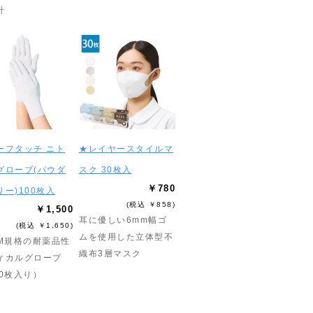
計
ーフタッチ ニト
★レイヤースタイルマ
グローブ(パウダ
スク 30枚入
￥780
リー)100枚入
(税込 ￥858)
￥1,500
耳に優しい6mm幅ゴ
(税込 ￥1,650)
ムを使用した立体型不
TM規格の耐薬品性
織布3層マスク
ィカルグローブ
00枚入り）