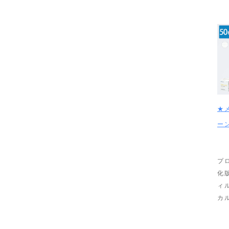
★
ー
プ
化
ィ
カ