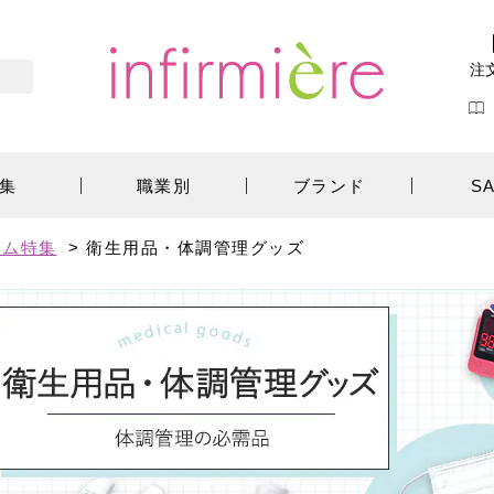
注
集
職業別
ブランド
S
テム特集
>
衛生用品・体調管理グッズ