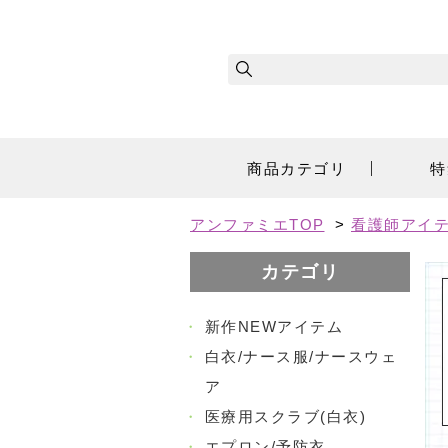
商品カテゴリ
特
アンファミエTOP
>
看護師アイ
カテゴリ
・
新作NEWアイテム
・
白衣/ナース服/ナースウェ
ア
・
医療用スクラブ(白衣)
・
エプロン/予防衣