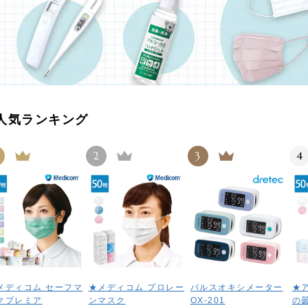
人気ランキング
2
3
4
メディコム セーフマ
★メディコム プロレー
パルスオキシメーター
★
クプレミア
ンマスク
OX-201
の