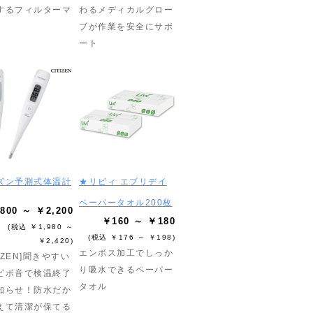
するフィルターマ
わるメディカルグロー
ブが作業を安全にサポ
ート
ズン予測式体温計
★リビィ エブリデイ
ペーパータオル200枚
800 ～ ￥2,200
￥160 ～ ￥180
(税込 ￥1,980 ～
(税込 ￥176 ～ ￥198)
￥2,420)
エンボス加工でしっか
TIZEN]聞きやすい
り吸水できるペーパー
ピポ音で検温終了
タオル
知らせ！防水だか
えて清潔が保てる