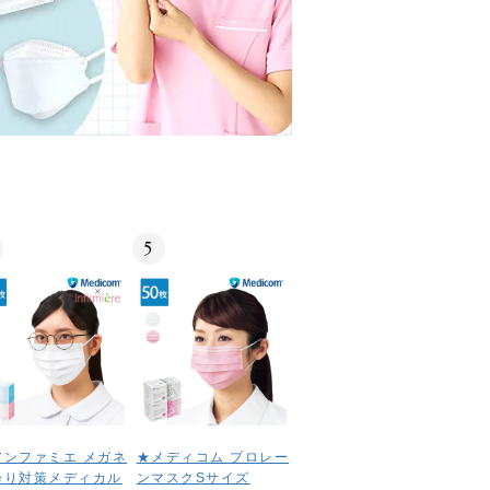
5
アンファミエ メガネ
★メディコム プロレー
曇り対策メディカル
ンマスクSサイズ