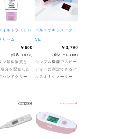
マイルドライトハ
パルスオキシメーター
クリーム
SE
￥600
￥3,790
(税込 ￥660)
(税込 ￥4,169)
リン類似物質と
シンプル機能でスピー
CA成分を配合した
ディーに測定できるパ
湿ハンドクリー
ルスオキシメーター