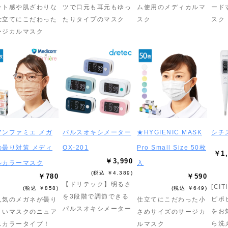
ット感や肌ざわりな
ツで口元も耳元もゆっ
ム使用のメディカルマ
ード
仕立てにこだわった
たりタイプのマスク
スク
スク
ージカルマスク
アンファミエ メガ
パルスオキシメーター
★HYGIENIC MASK
シチ
の曇り対策 メディ
OX-201
Pro Small Size 50枚
￥1,
￥3,990
ルカラーマスク
入
(税込 ￥4,389)
￥780
￥590
【ドリテック】明るさ
[CI
(税込 ￥858)
(税込 ￥649)
を3段階で調節できる
ピポ
人気のメガネが曇り
仕立てにこだわった小
パルスオキシメーター
をお
くいマスクのニュア
さめサイズのサージカ
ら洗
スカラータイプ！
ルマスク