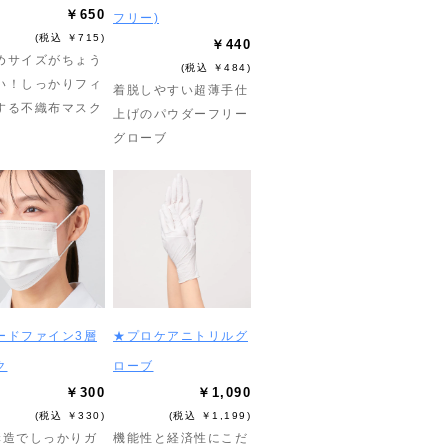
￥650
フリー)
(税込 ￥715)
￥440
めサイズがちょう
(税込 ￥484)
い！しっかりフィ
着脱しやすい超薄手仕
する不織布マスク
上げのパウダーフリー
グローブ
ードファイン3層
★プロケアニトリルグ
ク
ローブ
￥300
￥1,090
(税込 ￥330)
(税込 ￥1,199)
構造でしっかりガ
機能性と経済性にこだ