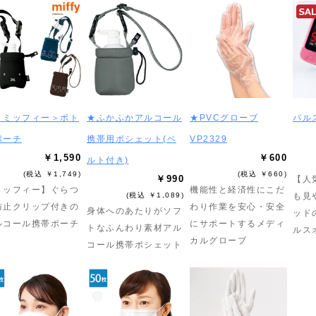
＜ミッフィー＞ボト
★ふかふかアルコール
★PVCグローブ
パル
ポーチ
携帯用ポシェット(ベ
VP2329
￥1,590
￥600
ルト付き)
(税込 ￥1,749)
(税込 ￥660)
￥990
【人
ミッフィー】ぐらつ
機能性と経済性にこだ
(税込 ￥1,089)
も見
防止クリップ付きの
わり作業を安心・安全
身体へのあたりがソフ
ッド
ルコール携帯ポーチ
にサポートするメディ
トなふんわり素材アル
ルス
カルグローブ
コール携帯ポシェット