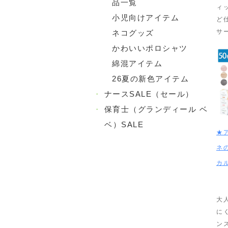
品一覧
ィ
小児向けアイテム
ど
サ
ネコグッズ
かわいいポロシャツ
綿混アイテム
26夏の新色アイテム
・
ナースSALE（セール）
・
保育士（グランディール ベ
ベ）SALE
★
ネ
カ
大
に
ン