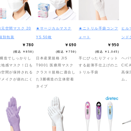
口元空間マスク 20
★サージカルマスク
★ニトリル手袋コンフ
ヒル
 個別包装
YS 50枚
ォート
ンド
￥780
￥690
￥950
(税込 ￥858)
(税込 ￥759)
(税込 ￥1,045)
層構造でしっかりし
日本産業規格 JIS
手にぴったりフィット
ヘパ
生地感マスク！口も
T9001 医療用マスク
する超薄手仕上げのニ
CI
の空間が保持される
クラスⅡ規格に適合し
トリル手袋
高保
でメイクが崩れにく
た3層構造の立体密着
ム。
！
タイプ