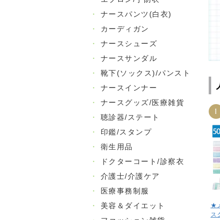
・
ナースパンツ(白衣)
・
カーディガン
・
ナースシューズ
・
ナースサンダル
・
靴下(ソックス)/パンスト
・
ナースインナー
・
ナースグッズ/医療雑貨
1
・
聴診器/ステート
・
印鑑/スタンプ
・
衛生用品
・
ドクターコート/診察衣
・
介護士/介護ケア
・
医療事務制服
・
美容＆ダイエット
★
ス