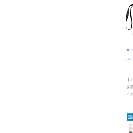
★
ル
【
き
ア