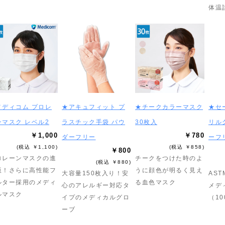
体温
メディコム プロレ
★アキュフィット プ
★チークカラーマスク
★セ
ンマスク レベル2
ラスチック手袋 パウ
30枚入
リル
￥1,000
￥780
ダーフリー
ーフ
(税込 ￥1,100)
(税込 ￥858)
￥800
ロレーンマスクの進
チークをつけた時のよ
(税込 ￥880)
版！さらに高性能フ
うに顔色が明るく見え
大容量150枚入り！安
AS
ルター採用のメディ
る血色マスク
心のアレルギー対応タ
メデ
ルマスク
イプのメディカルグロ
（1
ーブ