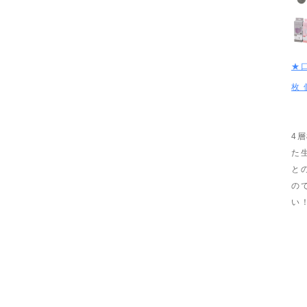
★
枚
4
た
と
の
い