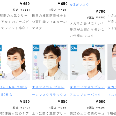
￥650
￥650
ル3層マスク
(税込 ￥715)
(税込 ￥715)
￥780
色展開の人気シリー
抜群の液体防護性をも
小さ
(税込 ￥858)
！アルミのノーズピ
つ高性能フィルターの
ど良
メガネが曇りにくい！
スでフィット感◎！
マスク
ット
呼気が上部からモレな
い仕様のマスク
YGIENIC MASK
★メディコム プロレ
★セーフマスクプレミ
★ガ
o 50枚入
ーンマスクリラックス
アエコノミーパック
マス
￥590
￥850
￥560
(税込 ￥649)
(税込 ￥935)
(税込 ￥616)
時間使用も安心！フ
上下に開く立体プリー
袋詰めエコ包装の平ゴ
3層