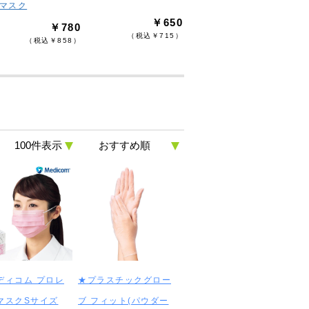
層マスク
￥650
￥780
（税込￥715）
（税込￥858）
ディコム プロレ
★プラスチックグロー
マスクSサイズ
ブ フィット(パウダー