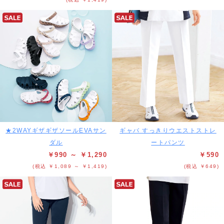
★2WAYギザギザソールEVAサン
ギャバ すっきりウエストストレ
ダル
ートパンツ
￥990 ～ ￥1,290
￥590
(税込 ￥1,089 ～ ￥1,419)
(税込 ￥649)