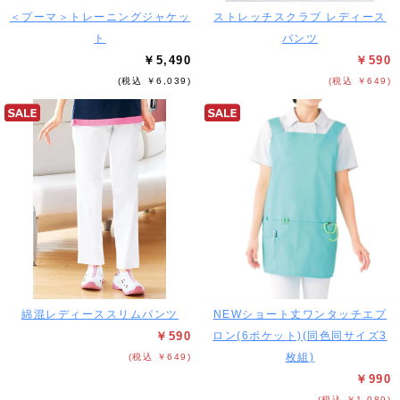
＜プーマ＞トレーニングジャケッ
ストレッチスクラブ レディース
ト
パンツ
￥5,490
￥590
(税込 ￥6,039)
(税込 ￥649)
綿混レディーススリムパンツ
NEWショート丈ワンタッチエプ
￥590
ロン(6ポケット)(同色同サイズ3
枚組)
(税込 ￥649)
￥990
(税込 ￥1,089)