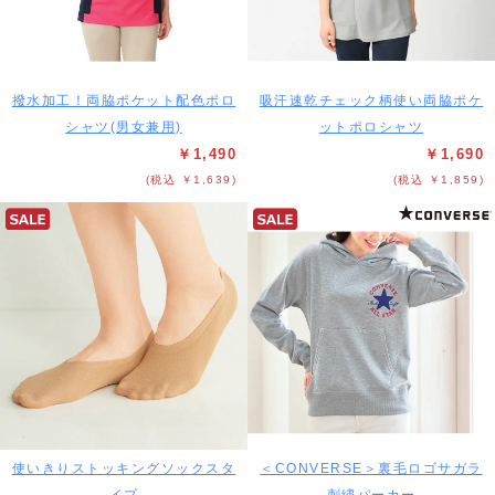
撥水加工！両脇ポケット配色ポロ
吸汗速乾チェック柄使い両脇ポケ
シャツ(男女兼用)
ットポロシャツ
￥1,490
￥1,690
(税込 ￥1,639)
(税込 ￥1,859)
使いきりストッキングソックスタ
＜CONVERSE＞裏毛ロゴサガラ