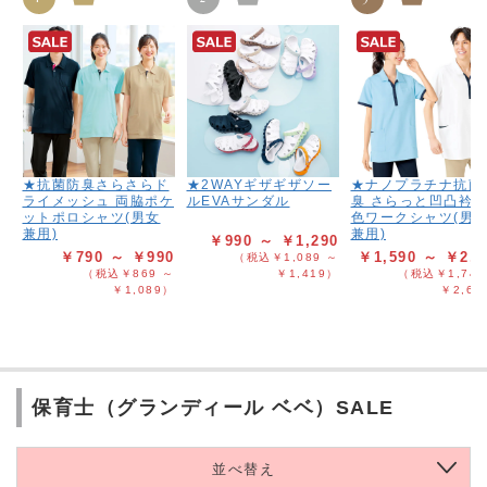
★抗菌防臭さらさらド
★2WAYギザギザソー
★ナノプラチナ抗菌
ライメッシュ 両脇ポケ
ルEVAサンダル
臭 さらっと凹凸衿
ットポロシャツ(男女
色ワークシャツ(男
兼用)
兼用)
￥990 ～ ￥1,290
￥790 ～ ￥990
￥1,590 ～ ￥2,3
（税込￥1,089 ～
（税込￥869 ～
￥1,419）
（税込￥1,749
￥1,089）
￥2,62
保育士（グランディール ベベ）SALE
並べ替え