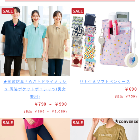
★抗菌防臭さらさらドライメッシ
ひも付きソフトペンケース
ュ 両脇ポケットポロシャツ(男女
￥690
兼用)
(税込 ￥759)
￥790 ～ ￥990
(税込 ￥869 ～ ￥1,089)