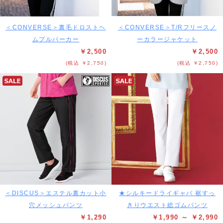
＜CONVERSE＞裏毛ドロストヘ
＜CONVERSE＞T/Rフリースノ
ムプルパーカー
ーカラージャケット
￥2,500
￥2,500
(税込 ￥2,750)
(税込 ￥2,750)
＜DISCUS＞エステル裏カット小
★シルキードライギャバ 裾すっ
穴メッシュパンツ
きりウエスト総ゴムパンツ
￥1,290
￥1,990 ～ ￥2,990