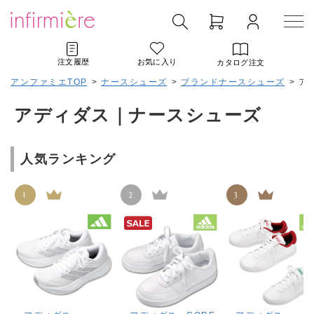
注文履歴
お気に入り
カタログ注文
アンファミエTOP
>
ナースシューズ
>
ブランドナースシューズ
>
ア
アディダス｜ナースシューズ
人気ランキング
1
2
3