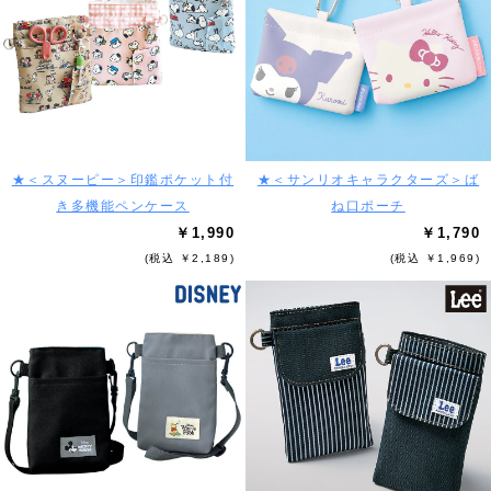
★＜スヌーピー＞印鑑ポケット付
★＜サンリオキャラクターズ＞ば
き多機能ペンケース
ね口ポーチ
￥1,990
￥1,790
(税込 ￥2,189)
(税込 ￥1,969)