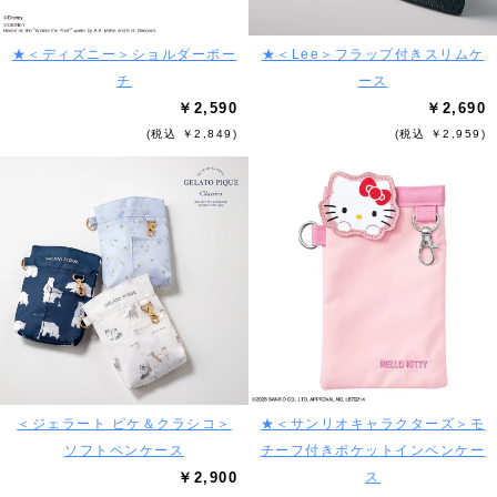
★＜ディズニー＞ショルダーポー
★＜Lee＞フラップ付きスリムケ
チ
ース
￥2,590
￥2,690
(税込 ￥2,849)
(税込 ￥2,959)
＜ジェラート ピケ＆クラシコ＞
★＜サンリオキャラクターズ＞モ
ソフトペンケース
チーフ付きポケットインペンケー
￥2,900
ス