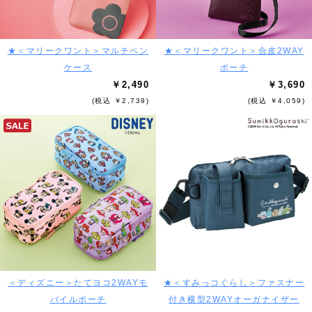
★＜マリークワント＞マルチペン
★＜マリークワント＞合皮2WAY
ケース
ポーチ
￥2,490
￥3,690
(税込 ￥2,739)
(税込 ￥4,059)
＜ディズニー＞たてヨコ2WAYモ
★＜すみっコぐらし＞ファスナー
バイルポーチ
付き横型2WAYオーガナイザー