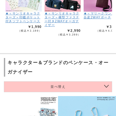
★＜サンリオキャラク
★＜サンリオキャラク
★＜マリークワント
ターズ＞印鑑ポケット
ターズ＞横型ファスナ
合皮2WAYポーチ
付きソフトペンケース
ー付き2WAYオーガナ
イザー
￥1,990
￥3,6
￥2,990
（税込￥2,189）
（税込￥4,05
（税込￥3,289）
キャラクター＆ブランドのペンケース・オー
ガナイザー
並べ替え