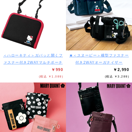
＜ハローキティ＞ガバッと開くフ
★＜スヌーピー＞横型ファスナー
ァスナー付き2WAYマルチポーチ
付き2WAYオーガナイザー
￥990
￥2,990
(税込 ￥1,089)
(税込 ￥3,289)