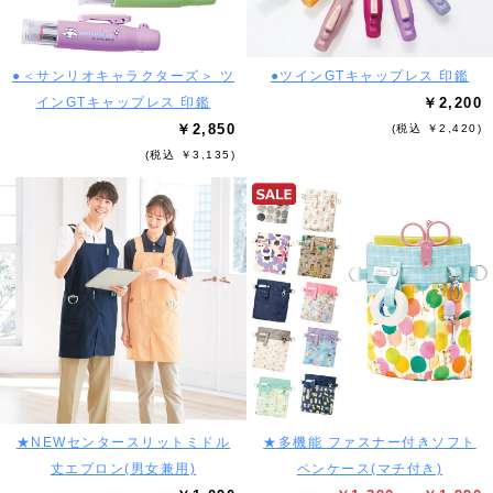
●＜サンリオキャラクターズ＞ ツ
●ツインGTキャップレス 印鑑
インGTキャップレス 印鑑
￥2,200
￥2,850
(税込 ￥2,420)
(税込 ￥3,135)
★NEWセンタースリットミドル
★多機能 ファスナー付きソフト
丈エプロン(男女兼用)
ペンケース(マチ付き)