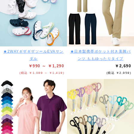
★2WAYギザギザソールEVAサン
★日本製携帯ポケット付き美脚パ
ダル
ンツ ももゆったりタイプ
￥990 ～ ￥1,290
￥2,690
(税込 ￥1,089 ～ ￥1,419)
(税込 ￥2,959)