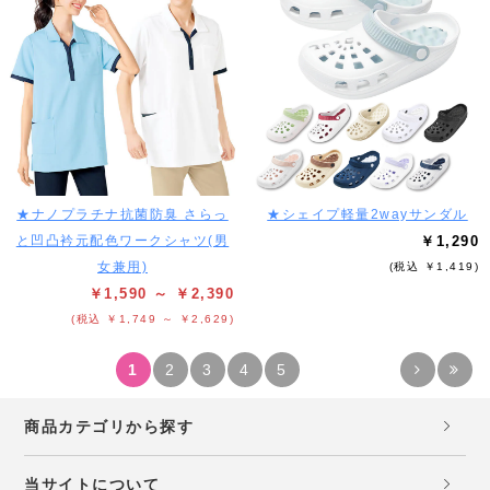
★ナノプラチナ抗菌防臭 さらっ
★シェイプ軽量2wayサンダル
と凹凸衿元配色ワークシャツ(男
￥1,290
女兼用)
(税込 ￥1,419)
￥1,590 ～ ￥2,390
(税込 ￥1,749 ～ ￥2,629)
1
2
3
4
5
商品カテゴリから探す
当サイトについて