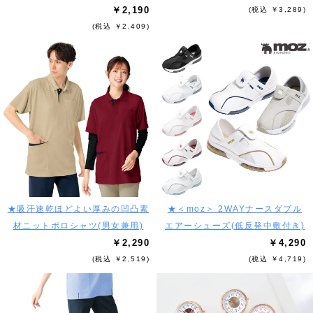
￥2,190
(税込 ￥3,289)
(税込 ￥2,409)
★吸汗速乾ほどよい厚みの凹凸素
★＜moz＞ 2WAYナースダブル
材ニットポロシャツ(男女兼用)
エアーシューズ(低反発中敷付き)
￥2,290
￥4,290
(税込 ￥2,519)
(税込 ￥4,719)