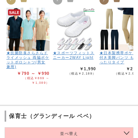
★抗菌防臭さらさらド
★スポーツフィットス
★日本製携帯ポケッ
ライメッシュ 両脇ポケ
ニーカー2WAY Light
付き美脚パンツ も
ットポロシャツ(男女
ったりタイプ
兼用)
￥1,990
￥2,6
￥790 ～ ￥990
（税込￥2,189）
（税込￥2,95
（税込￥869 ～
￥1,089）
保育士（グランディール ベベ）
並べ替え