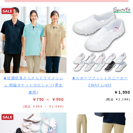
★抗菌防臭さらさらドライメッシ
★スポーツフィットスニーカー
ュ 両脇ポケットポロシャツ(男女
2WAY Light
兼用)
￥1,990
￥790 ～ ￥990
(税込 ￥2,189)
(税込 ￥869 ～ ￥1,089)