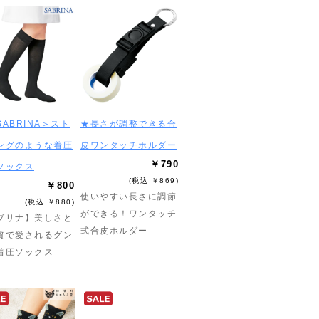
ABRINA＞スト
★長さが調整できる合
ングのような着圧
皮ワンタッチホルダー
￥790
ソックス
(税込 ￥869)
￥800
使いやすい長さに調節
(税込 ￥880)
ができる！ワンタッチ
ブリナ】美しさと
式合皮ホルダー
質で愛されるグン
着圧ソックス