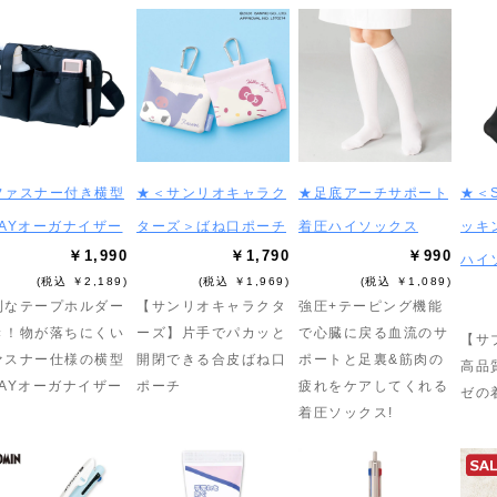
ファスナー付き横型
★＜サンリオキャラク
★足底アーチサポート
★＜S
WAYオーガナイザー
ターズ＞ばね口ポーチ
着圧ハイソックス
ッキ
￥1,990
￥1,790
￥990
ハイ
(税込 ￥2,189)
(税込 ￥1,969)
(税込 ￥1,089)
利なテープホルダー
【サンリオキャラクタ
強圧+テーピング機能
き！物が落ちにくい
ーズ】片手でパカッと
で心臓に戻る血流のサ
【サ
ァスナー仕様の横型
開閉できる合皮ばね口
ポートと足裏&筋肉の
高品
WAYオーガナイザー
ポーチ
疲れをケアしてくれる
ゼの
着圧ソックス!