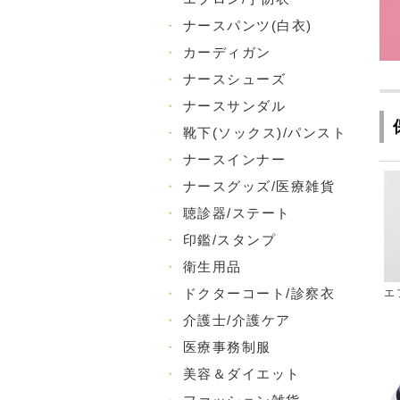
・
ナースパンツ(白衣)
・
カーディガン
・
ナースシューズ
・
ナースサンダル
・
靴下(ソックス)/パンスト
・
ナースインナー
・
ナースグッズ/医療雑貨
・
聴診器/ステート
・
印鑑/スタンプ
・
衛生用品
・
ドクターコート/診察衣
エ
・
介護士/介護ケア
・
医療事務制服
・
美容＆ダイエット