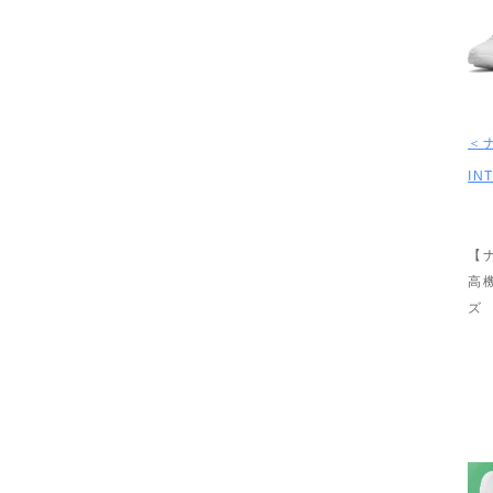
＜ナ
IN
【
高
ズ