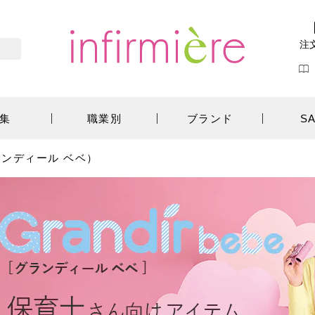
注
集
職業別
ブランド
S
ンディール ベベ）