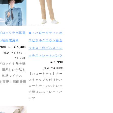
ブロックラボ遮夏
★＜ハローキティ＞ホ
ル晴雨兼用傘
スピタルクラウン基金
980 ～ ￥5,480
ウエスト総ゴムストレ
(税込 ￥5,478 ～
ッチストレートパンツ
￥6,028)
￥3,990
ブロック！熱を味
(税込 ￥4,389)
。日差しから私を
【ハローキティ】ナー
。体感マイナス
スキャップを付けたハ
℃を実現！晴雨兼用
ローキティのストレッ
チ総ゴムストレートパ
ンツ