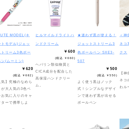
UTE MODEL(キ
ヒルマイルドライトハ
★迷わず黒が使える！
＜神
ートモデル)ジェッ
ンドクリーム
ジェットストリーム3
ネコ
￥600
ストリーム3色ボー
色ボールペン SXE3-
クス
(税込 ￥660)
ペン(ムーミン)
507
ヘパリン類似物質と
￥620
￥500
CICA成分を配合した
【神
(税込 ￥682)
(税込 ￥550)
高保湿ハンドクリー
ネコ
人気】究極のなめら
よく使う黒はノック
ム。
わル
さが大人気の3色ペ
式！シンプルなデザイ
をお気に入りのキャ
ンで迷わず黒が出せる
クターで携帯しよ
ボールペン
！