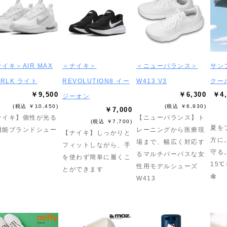
イキ＞AIR MAX
＜ナイキ＞
＜ニューバランス＞
サン
TRLK ライト
REVOLUTION8 イー
W413 V3
クー
￥9,500
￥6,300
￥4,
ジーオン
(税込 ￥10,450)
(税込 ￥6,930)
￥7,000
ナイキ】個性が光る
【ニューバランス】ト
(税込 ￥7,700)
夏を
機能ブランドシュー
レーニングから医療現
【ナイキ】しっかりと
方に
場まで、幅広く対応す
フィットしながら、手
守る
るマルチパーパスな女
を使わず簡単に履くこ
15
性用モデルシューズ
とができます
傘
W413