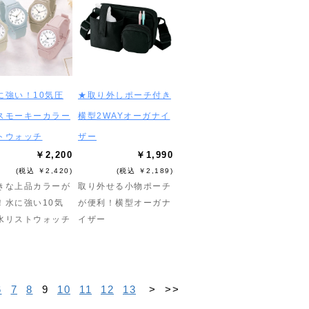
に強い！10気圧
★取り外しポーチ付き
スモーキーカラー
横型2WAYオーガナイ
トウォッチ
ザー
￥2,200
￥1,990
(税込 ￥2,420)
(税込 ￥2,189)
きな上品カラーが
取り外せる小物ポーチ
！水に強い10気
が便利！横型オーガナ
水リストウォッチ
イザー
6
7
8
9
10
11
12
13
>
>>