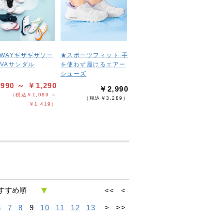
2WAYギザギザソー
★スポーツフィット 手
EVAサンダル
を使わず履けるエアー
シューズ
990 ～ ￥1,290
￥2,990
（税込￥1,089 ～
（税込￥3,289）
￥1,419）
<<
<
6
7
8
9
10
11
12
13
>
>>