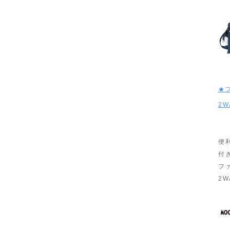
★
2
便
付
フ
2