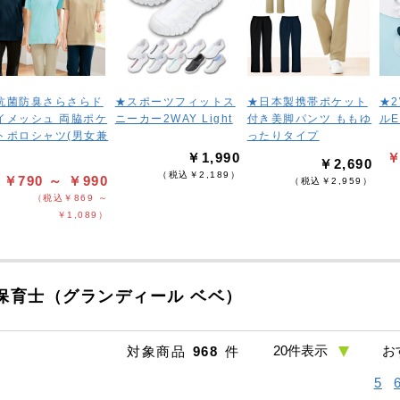
抗菌防臭さらさらド
★スポーツフィットス
★日本製携帯ポケット
★
イメッシュ 両脇ポケ
ニーカー2WAY Light
付き美脚パンツ ももゆ
ル
トポロシャツ(男女兼
ったりタイプ
￥1,990
￥
￥2,690
（税込￥2,189）
￥790 ～ ￥990
（税込￥2,959）
（税込￥869 ～
￥1,089）
保育士（グランディール ベベ）
対象商品
968
件
5