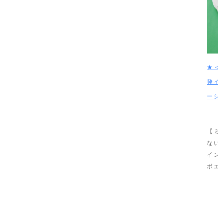
★
発
ー
【
な
イ
ボ