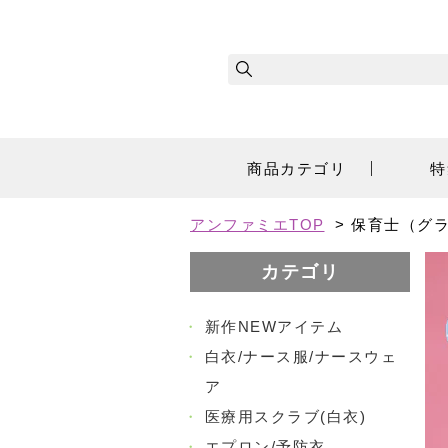
商品カテゴリ
特
アンファミエTOP
>
保育士（グラ
カテゴリ
・
新作NEWアイテム
・
白衣/ナース服/ナースウェ
ア
・
医療用スクラブ(白衣)
・
エプロン/予防衣