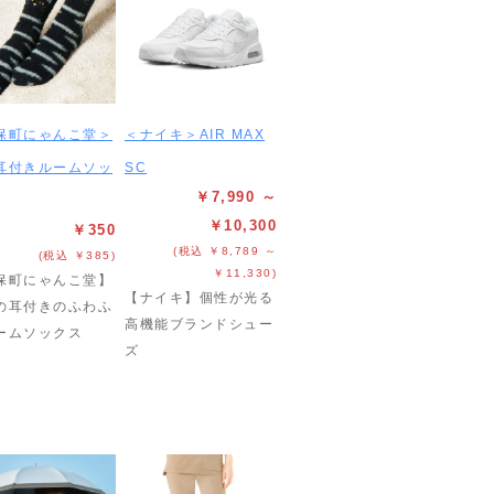
保町にゃんこ堂＞
＜ナイキ＞AIR MAX
耳付きルームソッ
SC
￥7,990 ～
￥10,300
￥350
(税込 ￥8,789 ～
(税込 ￥385)
￥11,330)
保町にゃんこ堂】
【ナイキ】個性が光る
の耳付きのふわふ
高機能ブランドシュー
ームソックス
ズ