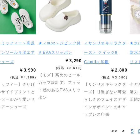
＜ミッフィー＞高反
★＜moz＞ジビッツ付
＜サンリオキャラクタ
★水
インソールサボエア
きEVAスリッポン
ーズ＞ クイック9
防水
￥3,290
シューズ
Camila 印鑑
リス
(税込 ￥3,619)
￥3,990
￥2,800
【モズ】高めのヒール
(税込 ￥4,389)
(税込 ￥3,080)
カップ設計で、フィッ
ミッフィー】さりげ
【サンリオキャラクタ
今ど
ト感のあるEVAスリッ
いサイドプリントと
ーズ】甘過ぎない可愛
魅力
ポン
ンソールが可愛いサ
らしさのフェイスデザ
圧防
エアーシューズ
インがポイントのキャ
ップレス印鑑
<<
<
5