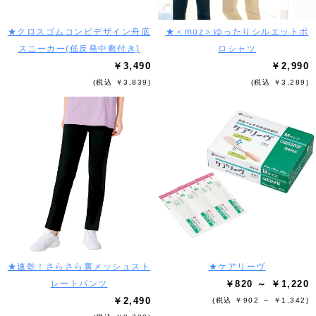
★クロスゴムコンビデザイン舟底
★＜moz＞ゆったりシルエットポ
スニーカー(低反発中敷付き)
ロシャツ
￥3,490
￥2,990
(税込 ￥3,839)
(税込 ￥3,289)
★速乾！さらさら裏メッシュスト
★ケアリーヴ
レートパンツ
￥820 ～ ￥1,220
￥2,490
(税込 ￥902 ～ ￥1,342)