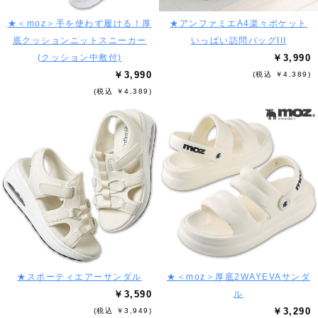
★＜moz＞手を使わず履ける！厚
★アンファミエA4楽々ポケット
底クッションニットスニーカー
いっぱい訪問バッグIII
(クッション中敷付)
￥3,990
￥3,990
(税込 ￥4,389)
(税込 ￥4,389)
★スポーティエアーサンダル
★＜moz＞厚底2WAYEVAサンダ
￥3,590
ル
￥3,290
(税込 ￥3,949)