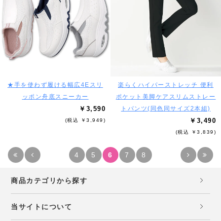
★手を使わず履ける幅広4Eスリ
楽らくハイパーストレッチ 便利
ッポン舟底スニーカー
ポケット美脚ケアスリムストレー
￥3,590
トパンツ(同色同サイズ2本組)
￥3,490
(税込 ￥3,949)
(税込 ￥3,839)
4
5
6
7
8
商品カテゴリから探す
当サイトについて