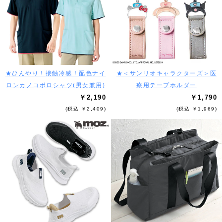
★ひんやり！接触冷感！配色ナイ
★＜サンリオキャラクターズ＞医
ロンカノコポロシャツ(男女兼用)
療用テープホルダー
￥2,190
￥1,790
(税込 ￥2,409)
(税込 ￥1,969)