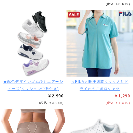
(税込 ￥3,619)
★配色デザインゴムひもエアーシ
＜FILA＞吸汗速乾タック入りド
ューズ(クッション中敷付き)
ライかのこポロシャツ
￥2,990
￥1,290
(税込 ￥3,289)
(税込 ￥1,419)