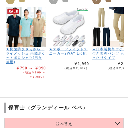
★抗菌防臭さらさらド
★スポーツフィットス
★日本製携帯ポケッ
ライメッシュ 両脇ポケ
ニーカー2WAY Light
付き美脚パンツ も
ットポロシャツ(男女
ったりタイプ
兼用)
￥1,990
￥2,6
￥790 ～ ￥990
（税込￥2,189）
（税込￥2,95
（税込￥869 ～
￥1,089）
保育士（グランディール ベベ）
並べ替え