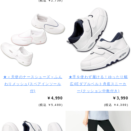
(税込 ￥2,739)
★＜天使のナースシューズ＞ふん
★手を使わず履ける！ゆったり幅
わりメッシュ(スペアインソール
広4Eダブルベルト舟底スニーカ
付)
ー(クッション中敷付き)
￥4,990
￥3,990
(税込 ￥5,489)
(税込 ￥4,389)