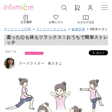
注文履歴
お気に入り
カタログ注文
アンファミエTOP
>
アンファミエコラム
>
健康管理
> WEBマガジン
凝った心も体もリラックス！おうちで簡単ストレ
ッチ
2021.7.14
スタッフコラム
ナースライター 秦さきよ