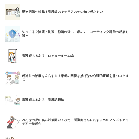
動物病院へ転職？看護師のキャリアのその先で得たもの
知ってる？除菌・抗菌・静菌の違い～銀の力！コーティング科学の感染対
策～
看護師あるある～ロッカールーム編～
精神科の治療を左右する！患者の回復を妨げない心理的距離を保つコツ４
つ
看護師あるある～看護記録編～
みんなの足の臭い対策聞いてみた！看護師さんにおすすめのグッズやアイ
デア一挙紹介