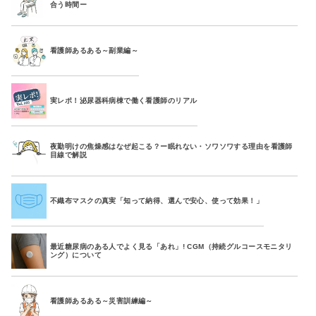
合う時間ー
看護師あるある～副業編～
実レポ！泌尿器科病棟で働く看護師のリアル
夜勤明けの焦燥感はなぜ起こる？ー眠れない・ソワソワする理由を看護師
目線で解説
不織布マスクの真実「知って納得、選んで安心、使って効果！」
最近糖尿病のある人でよく見る「あれ」! CGM（持続グルコースモニタリ
ング）について
看護師あるある～災害訓練編～