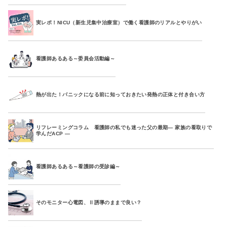
実レポ！NICU（新生児集中治療室）で働く看護師のリアルとやりがい
看護師あるある～委員会活動編～
熱が出た！パニックになる前に知っておきたい発熱の正体と付き合い方
リフレーミングコラム 看護師の私でも迷った父の最期― 家族の看取りで
学んだACP ―
看護師あるある～看護師の受診編～
そのモニター心電図、Ⅱ誘導のままで良い？