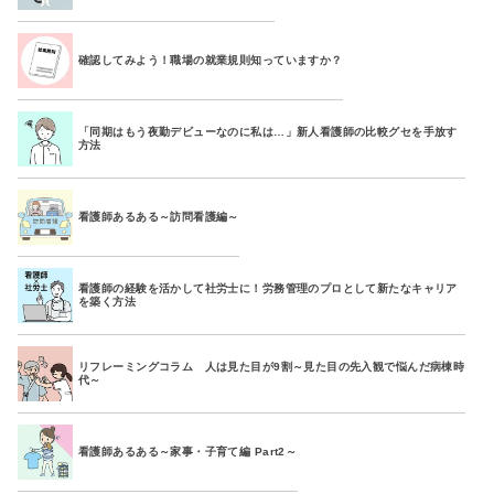
確認してみよう！職場の就業規則知っていますか？
「同期はもう夜勤デビューなのに私は…」新人看護師の比較グセを手放す
方法
看護師あるある～訪問看護編～
看護師の経験を活かして社労士に！労務管理のプロとして新たなキャリア
を築く方法
リフレーミングコラム 人は見た目が9割～見た目の先入観で悩んだ病棟時
代～
看護師あるある～家事・子育て編 Part2～