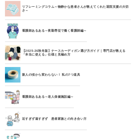
リフレーミングコラム～物静かな患者さんが教えてくれた退院支援の大切
さ～
看護師あるある～夜勤専従で働く看護師編～
【2025-26秋冬版】ナースカーディガン選び方ガイド｜専門店が教える
「本当に使える」仕様と見極め方
新人の頃から変わらない！ 私の7つ道具
看護師あるある～老人保健施設編～
近すぎず遠すぎず 患者家族との向き合い方