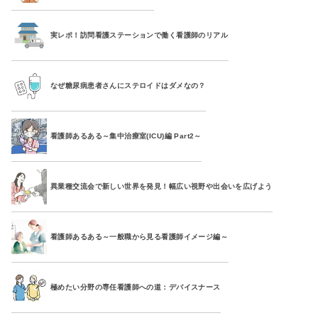
実レポ！訪問看護ステーションで働く看護師のリアル
なぜ糖尿病患者さんにステロイドはダメなの？
看護師あるある～集中治療室(ICU)編 Part2～
異業種交流会で新しい世界を発見！幅広い視野や出会いを広げよう
看護師あるある～一般職から見る看護師イメージ編～
極めたい分野の専任看護師への道：デバイスナース