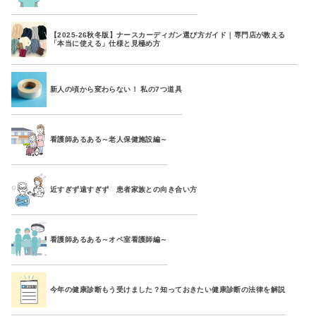
【2025-26秋冬版】ナースカーディガン選び方ガイド｜専門店が教える
「本当に使える」仕様と見極め方
新人の頃から変わらない！ 私の7つ道具
看護師あるある～老人保健施設編～
近すぎず遠すぎず 患者家族との向き合い方
看護師あるある～オペ室看護師編～
今年の健康診断もう受けました？知っておきたい健康診断の法律を解説