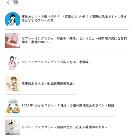
夏休みシフトを乗り切ろう “言葉の力”が効く！看護の現場ですぐに使え
るおすすめフレーズ集
リフレーミングコラム 対象を「知る」ということ～終末期の気になる利
用者・家族のSOS～
コミュニケーションギャップあるある～患者編～
看護師あるある～地域医療連携室編～
2025年4月からスタート！育児・介護休業法改正のポイント解説
リフレーミングコラム～自信のなかった新人看護師の未来～