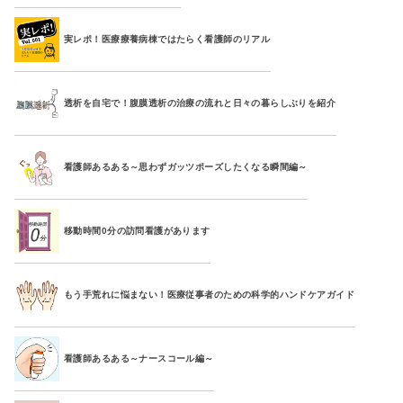
実レポ！医療療養病棟ではたらく看護師のリアル
透析を自宅で！腹膜透析の治療の流れと日々の暮らしぶりを紹介
看護師あるある～思わずガッツポーズしたくなる瞬間編～
移動時間0分の訪問看護があります
もう手荒れに悩まない！医療従事者のための科学的ハンドケアガイド
看護師あるある～ナースコール編～