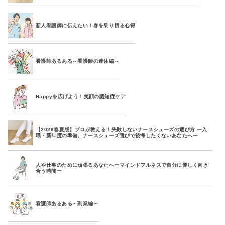
新人看護師に伝えたい！春を乗り切る心得
看護師あるある～看護師の連休編～
Happyを広げよう！笑顔の認知症ケア
【2026春夏版】プロが教える！失敗しないナースシューズの選び方 ー入
職・新年度の準備。ナースシューズ選びで後悔したくないあなたへー
人や仕事のために頑張るあなたへーマインドフルネスで自分に優しく向き
合う時間ー
看護師あるある～副業編～