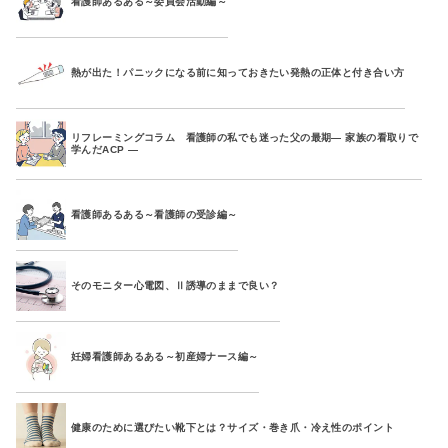
看護師あるある～委員会活動編～
熱が出た！パニックになる前に知っておきたい発熱の正体と付き合い方
リフレーミングコラム 看護師の私でも迷った父の最期― 家族の看取りで
学んだACP ―
看護師あるある～看護師の受診編～
そのモニター心電図、Ⅱ誘導のままで良い？
妊婦看護師あるある～初産婦ナース編～
健康のために選びたい靴下とは？サイズ・巻き爪・冷え性のポイント