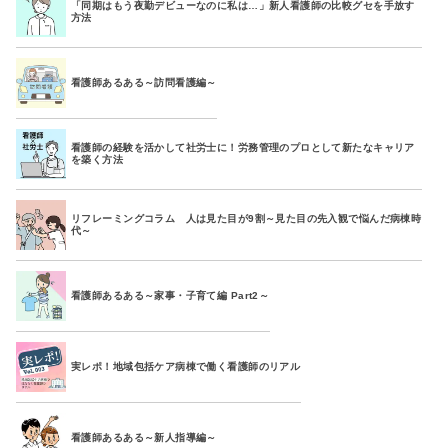
「同期はもう夜勤デビューなのに私は…」新人看護師の比較グセを手放す
方法
看護師あるある～訪問看護編～
看護師の経験を活かして社労士に！労務管理のプロとして新たなキャリア
を築く方法
リフレーミングコラム 人は見た目が9割～見た目の先入観で悩んだ病棟時
代～
看護師あるある～家事・子育て編 Part2～
実レポ！地域包括ケア病棟で働く看護師のリアル
看護師あるある～新人指導編～