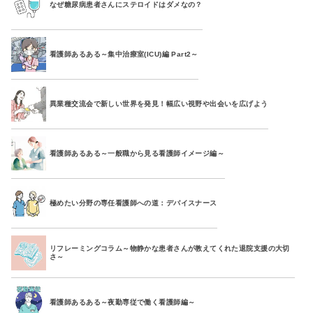
なぜ糖尿病患者さんにステロイドはダメなの？
看護師あるある～集中治療室(ICU)編 Part2～
異業種交流会で新しい世界を発見！幅広い視野や出会いを広げよう
看護師あるある～一般職から見る看護師イメージ編～
極めたい分野の専任看護師への道：デバイスナース
リフレーミングコラム～物静かな患者さんが教えてくれた退院支援の大切
さ～
看護師あるある～夜勤専従で働く看護師編～