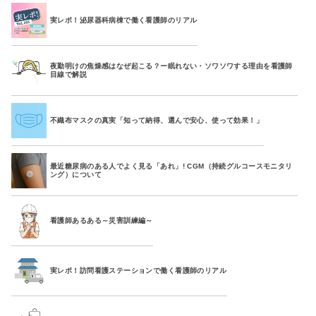
実レポ！泌尿器科病棟で働く看護師のリアル
夜勤明けの焦燥感はなぜ起こる？ー眠れない・ソワソワする理由を看護師
目線で解説
不織布マスクの真実「知って納得、選んで安心、使って効果！」
最近糖尿病のある人でよく見る「あれ」! CGM（持続グルコースモニタリ
ング）について
看護師あるある～災害訓練編～
実レポ！訪問看護ステーションで働く看護師のリアル