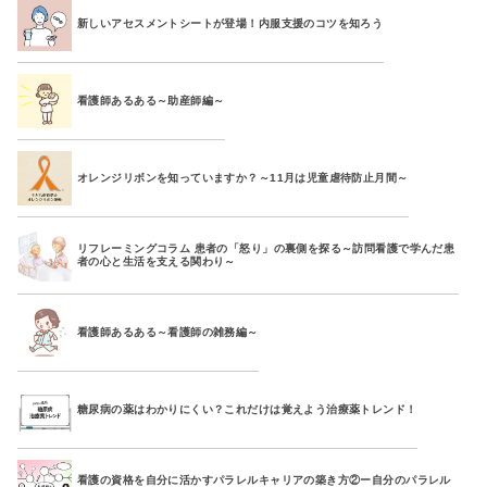
新しいアセスメントシートが登場！内服支援のコツを知ろう
看護師あるある～助産師編～
オレンジリボンを知っていますか？～11月は児童虐待防止月間～
リフレーミングコラム 患者の「怒り」の裏側を探る～訪問看護で学んだ患
者の心と生活を支える関わり～
看護師あるある～看護師の雑務編～
糖尿病の薬はわかりにくい？これだけは覚えよう治療薬トレンド！
看護の資格を自分に活かすパラレルキャリアの築き方②ー自分のパラレル