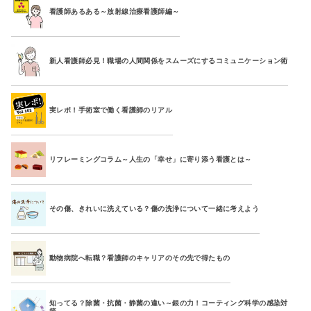
看護師あるある～放射線治療看護師編～
新人看護師必見！職場の人間関係をスムーズにするコミュニケーション術
実レポ！手術室で働く看護師のリアル
リフレーミングコラム～人生の「幸せ」に寄り添う看護とは～
その傷、きれいに洗えている？傷の洗浄について一緒に考えよう
動物病院へ転職？看護師のキャリアのその先で得たもの
知ってる？除菌・抗菌・静菌の違い～銀の力！コーティング科学の感染対