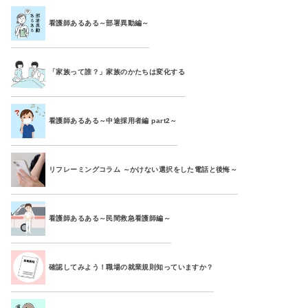
看護師あるある～部署異動編～
「家族って誰？」家族のかたちは変化する
看護師あるある～中途採用者編 part2～
リフレーミングコラム ～かけない選択をした電話と後悔～
看護師あるある～民間救急看護師編～
確認してみよう！職場の就業規則知っていますか？