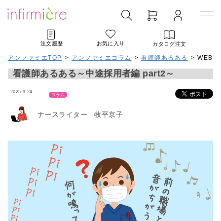
注文履歴
お気に入り
カタログ注文
アンファミエTOP
>
アンファミエコラム
>
看護師あるある
> WEB
看護師あるある～中途採用者編 part2～
2025.9.24
コラム
ナースライター 牧平京子