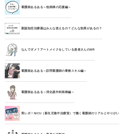
看護師あるある～他病棟の応援編～
新認知症治療薬はみんな使えるの？どんな効果があるの？
なんでダメ？アートメイクをしている患者さんのMR
看護師あるある～訪問看護師の事務スキル編～
看護師あるある～消化器外科病棟編～
実レポ！NICU（新生児集中治療室）で働く看護師のリアルとやりがい