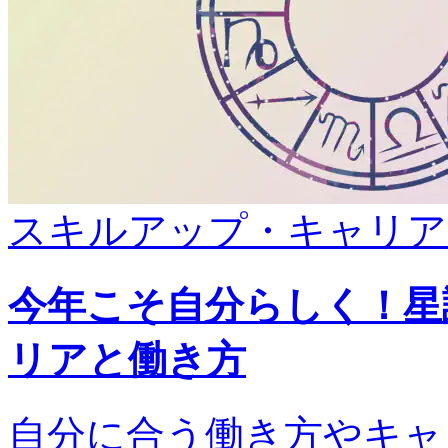
スキルアップ・キャリア
今年こそ自分らしく！星
リアと働き方
自分に合う働き方やキャ