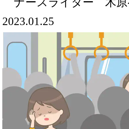
ナースライター 木原
2023.01.25