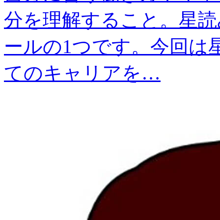
分を理解すること。星読
ールの1つです。今回は
てのキャリアを…