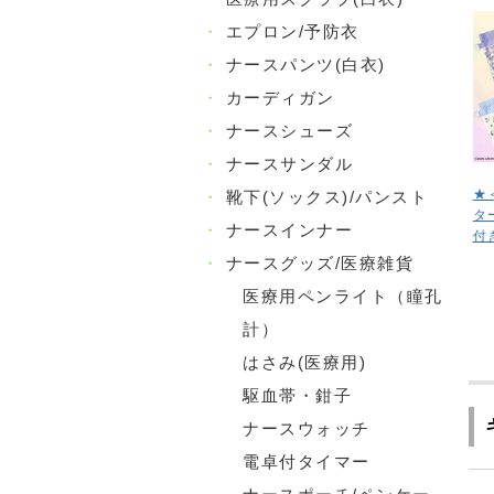
・
エプロン/予防衣
・
ナースパンツ(白衣)
・
カーディガン
・
ナースシューズ
・
ナースサンダル
★
・
靴下(ソックス)/パンスト
タ
・
ナースインナー
付
・
ナースグッズ/医療雑貨
医療用ペンライト（瞳孔
計）
はさみ(医療用)
駆血帯・鉗子
ナースウォッチ
電卓付タイマー