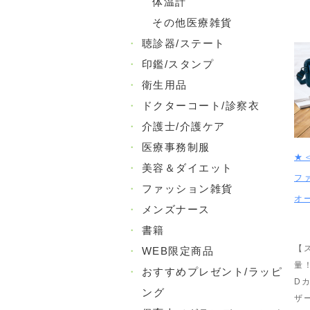
体温計
その他医療雑貨
・
聴診器/ステート
・
印鑑/スタンプ
・
衛生用品
・
ドクターコート/診察衣
・
介護士/介護ケア
・
医療事務制服
★
・
美容＆ダイエット
フ
・
ファッション雑貨
オ
・
メンズナース
・
書籍
【
・
WEB限定商品
量
・
おすすめプレゼント/ラッピ
D
ング
ザ