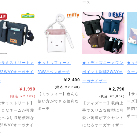
ース
セサミストリート＞
★＜ミッフィー＞
★＜ディズニー＞ワン
★＜
型2WAYオーガナイ
3WAYペンポーチ
ポイント刺繍2WAYオ
ター
￥2,400
ー
ーガナイザー
(税込 ￥2,640)
￥1,990
￥2,790
【ミッフィー】色んな
【サ
(税込 ￥2,189)
(税込 ￥3,069)
使い方ができる便利な
ーズ
セサミストリート】
【ディズニー】収納上
ポーチ！
開閉
トロなネームが可愛
手でスリムな縦型に可
ポー
たっぷり収納便利な
愛い刺繍がアクセント
型2WAYオーガナイ
になるオーガナイザー
ー