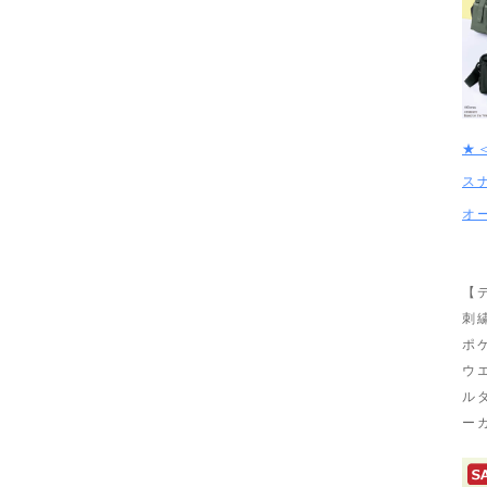
★
ス
オ
【
刺
ポ
ウ
ル
ー