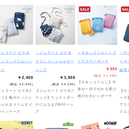
ジェラート ピケ＆
＜ジェラート ピケ＆
＜すみっコぐらし＞ク
＜サ
ラシコ＞スリムペン
クラシコ＞ショルダー
リアカラーポーチ
ーズ
￥990
ース
バッグ
縦型
(税込 ￥1,089)
￥2,400
￥3,900
【すみっコぐらし】中
(税込 ￥2,640)
(税込 ￥4,290)
身が一目でわかる透け
ジェラート ピケ&ク
【ジェラート ピケ&ク
【サ
感がかわいいポーチ
シコ】胸ポケットに
ラシコ】ウェストポー
ーズ
れられるスリムタイ
チにもなる2WAYバッ
でス
のペンケース
グ
リム