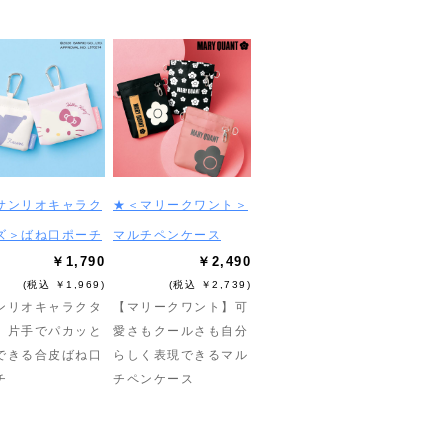
サンリオキャラク
★＜マリークワント＞
ズ＞ばね口ポーチ
マルチペンケース
￥1,790
￥2,490
(税込 ￥1,969)
(税込 ￥2,739)
ンリオキャラクタ
【マリークワント】可
】片手でパカッと
愛さもクールさも自分
できる合皮ばね口
らしく表現できるマル
チ
チペンケース