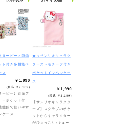
スヌーピー＞印鑑
★＜サンリオキャラク
ット付き多機能ペ
ターズ＞モチーフ付き
ース
ポケットインペンケー
￥1,990
ス
(税込 ￥2,189)
￥1,990
ヌーピー】背面フ
(税込 ￥2,189)
ナーポケット付
【サンリオキャラクタ
機能的で使いやす
ーズ】スクラブのポケ
ンケース
ットからキャラクター
がひょっこり♪キュー