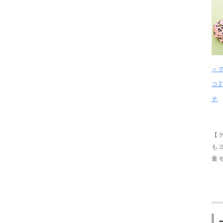
＜
コ
チ
【
も
量