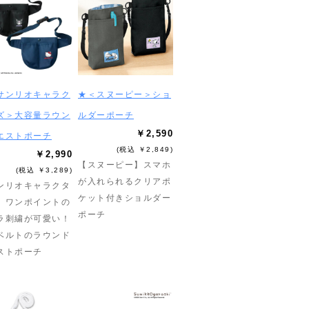
サンリオキャラク
★＜スヌーピー＞ショ
ズ＞大容量ラウン
ルダーポーチ
￥2,590
エストポーチ
(税込 ￥2,849)
￥2,990
【スヌーピー】スマホ
(税込 ￥3,289)
が入れられるクリアポ
ンリオキャラクタ
ケット付きショルダー
】ワンポイントの
ポーチ
ラ刺繍が可愛い！
ベルトのラウンド
ストポーチ