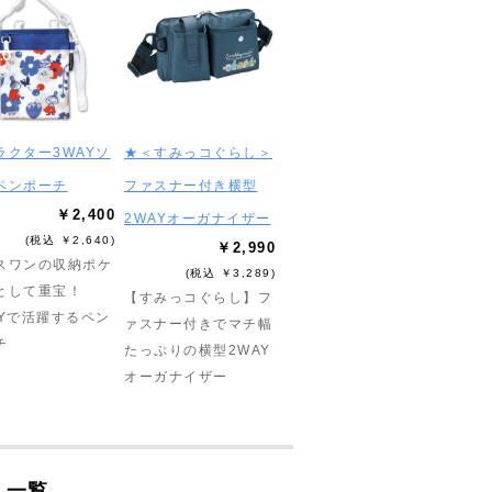
ラクター3WAYソ
★＜すみっコぐらし＞
ペンポーチ
ファスナー付き横型
￥2,400
2WAYオーガナイザー
(税込 ￥2,640)
￥2,990
スワンの収納ポケ
(税込 ￥3,289)
として重宝！
【すみっコぐらし】フ
AYで活躍するペン
ァスナー付きでマチ幅
チ
たっぷりの横型2WAY
オーガナイザー
リ一覧