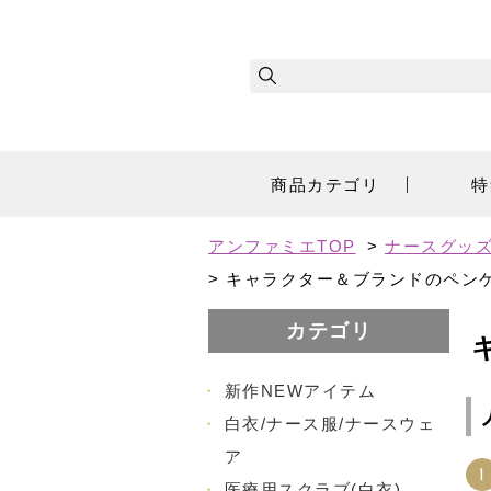
商品カテゴリ
特
アンファミエTOP
>
ナースグッズ
>
キャラクター＆ブランドのペン
カテゴリ
・
新作NEWアイテム
・
白衣/ナース服/ナースウェ
ア
1
・
医療用スクラブ(白衣)