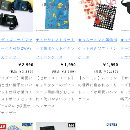
＜ディズニー＞ファ
★＜セサミストリート
★＜ムーミン＞印鑑ポ
★＜
ナー付き横型2WAY
＞印鑑ポケット付きソ
ケット付きソフトペン
ター
ーガナイザー
フトペンケース
ケース
ドウ
￥2,990
￥1,990
￥1,990
(税込 ￥3,289)
(税込 ￥2,189)
(税込 ￥2,189)
ディズニー】可愛い
【セサミストリート】
【ムーミン】ムーミン
【サ
繍と使い勝手のいい
キャラクターのヴィン
の世界に癒される！リ
ーズ
ケット仕様が魅力！
テージ風総柄がおしゃ
トルミイが可愛いペン
キャ
エストポーチとショ
れ！使いやすいソフト
ケース
幅広
ダーの2way横型オ
ペンケース
ウエ
ガナイザー