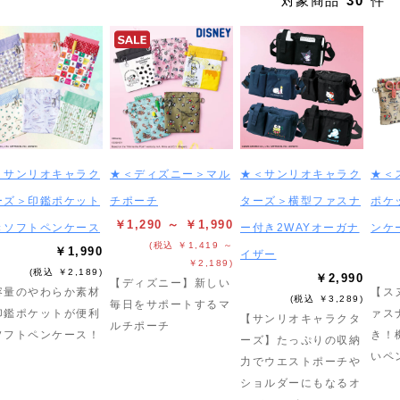
対象商品
30
件
＜サンリオキャラク
★＜ディズニー＞マル
★＜サンリオキャラク
★＜
ーズ＞印鑑ポケット
チポーチ
ターズ＞横型ファスナ
ポケ
￥1,290 ～ ￥1,990
きソフトペンケース
ー付き2WAYオーガナ
ンケ
(税込 ￥1,419 ～
￥1,990
イザー
￥2,189)
(税込 ￥2,189)
￥2,990
【ディズニー】新しい
容量のやわらか素材
【ス
(税込 ￥3,289)
毎日をサポートするマ
印鑑ポケットが便利
ァス
【サンリオキャラクタ
ルチポーチ
ソフトペンケース！
き！
ーズ】たっぷりの収納
いペ
力でウエストポーチや
ショルダーにもなるオ