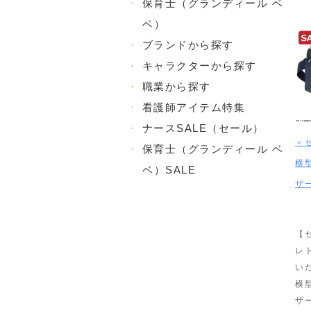
・
保育士（グランディール ベ
ベ）
・
ブランドから探す
・
キャラクターから探す
・
職業から探す
・
看護師アイテム特集
・
ナースSALE（セール）
＜
・
保育士（グランディール ベ
横
ベ）SALE
ザ
【
レ
い
横
ザ