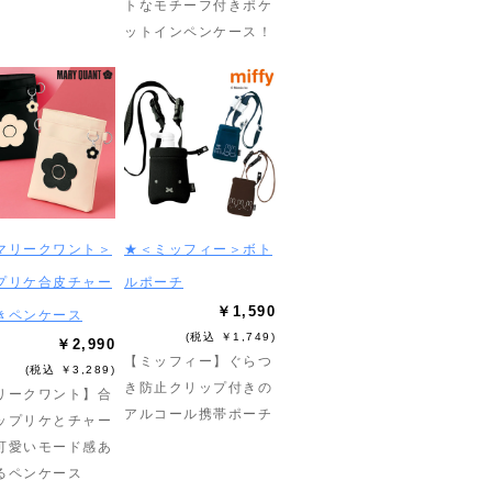
トなモチーフ付きポケ
ットインペンケース！
マリークワント＞
★＜ミッフィー＞ボト
プリケ合皮チャー
ルポーチ
￥1,590
きペンケース
(税込 ￥1,749)
￥2,990
【ミッフィー】ぐらつ
(税込 ￥3,289)
き防止クリップ付きの
リークワント】合
アルコール携帯ポーチ
ップリケとチャー
可愛いモード感あ
るペンケース