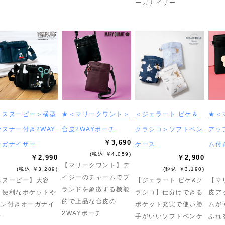
ーガナイザー
＜スヌーピー＞横型
★＜マリークワント＞
＜ジェラート ピケ＆
★＜
ァスナー付き2WAY
合皮2WAYポーチ
クラシコ＞ソフトペン
アッ
￥3,690
ーガナイザー
ケース
ム付
(税込 ￥4,059)
￥2,990
￥2,900
【マリークワント】デ
(税込 ￥3,289)
(税込 ￥3,190)
イジーのチャームでブ
スヌーピー】大容
【ジェラート ピケ&ク
【マ
ランドを象徴する機能
！便利なポケットや
ラシコ】仕分けできる
皮ア
的で上品な合皮の
カン付きオーガナイ
ポケット充実で使い勝
ムが
2WAYポーチ
ー
手がいいソフトペンケ
ふれ