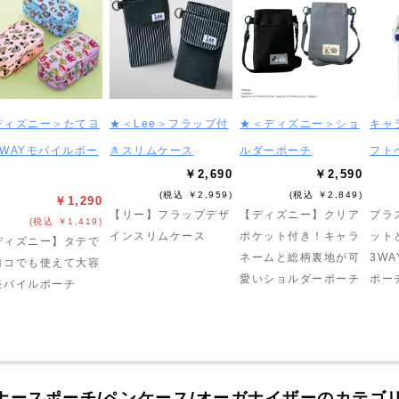
ディズニー＞たてヨ
★＜Lee＞フラップ付
★＜ディズニー＞ショ
キャ
2WAYモバイルポー
きスリムケース
ルダーポーチ
フト
￥2,690
￥2,590
(税込 ￥2,959)
(税込 ￥2,849)
￥1,290
【リー】フラップデザ
【ディズニー】クリア
プラ
(税込 ￥1,419)
インスリムケース
ポケット付き！キャラ
ット
ディズニー】タテで
ネームと総柄裏地が可
3W
ヨコでも使えて大容
愛いショルダーポーチ
ポー
モバイルポーチ
ナースポーチ/ペンケース/オーガナイザーのカテゴ