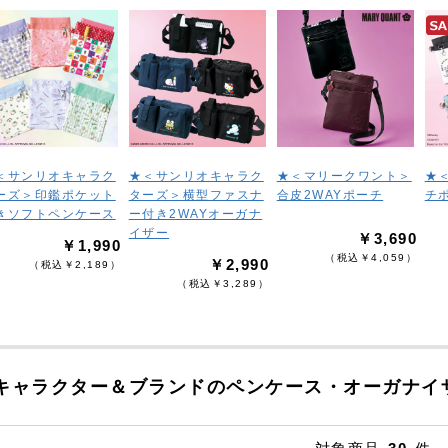
＜サンリオキャラク
★＜サンリオキャラク
★＜マリークワント＞
★
ーズ＞印鑑ポケット
ターズ＞横型ファスナ
合皮2WAYポーチ
チ
きソフトペンケース
ー付き2WAYオーガナ
イザー
￥3,690
￥1,990
（税込￥4,059）
￥2,990
（税込￥2,189）
（税込￥3,289）
キャラクター＆ブランドのペンケース・オーガナイ