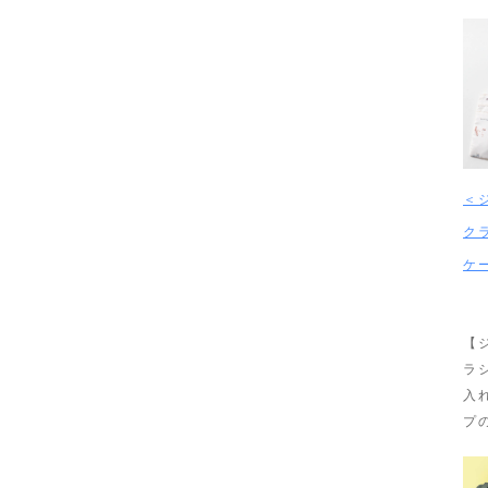
＜
ク
ケ
【
ラ
入
プ