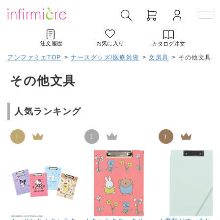
注文履歴
お気に入り
カタログ注文
アンファミエTOP
>
ナースグッズ/医療雑貨
>
文房具
>
その他文具
その他文具
人気ランキング
1
2
3