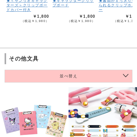
★＜サンリオキャラク
★キャラクタークリッ
★書類がすっきり分
ターズ＞クリップボー
プボード
られるクリップホル
ドカバー付き
ー
￥1,800
￥1,800
￥1,2
（税込￥1,980）
（税込￥1,980）
（税込￥1,32
その他文具
並べ替え