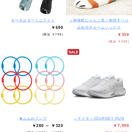
キーホルダーミニライト
＜神保町にゃんこ堂＞肉球すべり
￥690
止め付きルームソックス
￥350
(税込 ￥759)
(税込 ￥385)
★ふんわリング
＜ナイキ＞JOURNEY RUN
￥280 ～ ￥320
￥7,990