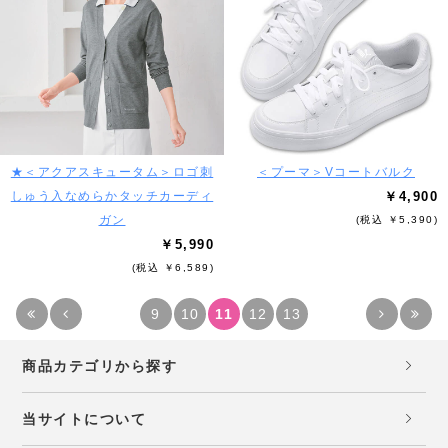
★＜アクアスキュータム＞ロゴ刺
＜プーマ＞Vコートバルク
しゅう入なめらかタッチカーディ
￥4,900
ガン
(税込 ￥5,390)
￥5,990
(税込 ￥6,589)
9
10
11
12
13
商品カテゴリから探す
当サイトについて