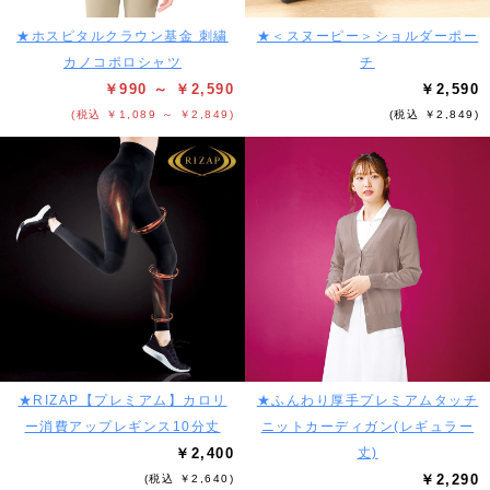
★ホスピタルクラウン基金 刺繍
★＜スヌーピー＞ショルダーポー
カノコポロシャツ
チ
￥990 ～ ￥2,590
￥2,590
(税込 ￥1,089 ～ ￥2,849)
(税込 ￥2,849)
★RIZAP【プレミアム】カロリ
★ふんわり厚手プレミアムタッチ
ー消費アップレギンス10分丈
ニットカーディガン(レギュラー
￥2,400
丈)
￥2,290
(税込 ￥2,640)