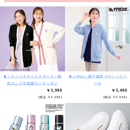
★＜サンリオキャラクターズ＞配
★＜moz＞吸汗速乾 UVジップパ
色ロング丈刺繍カーディガン
ーカ
￥3,990
￥3,490
(税込 ￥4,389)
(税込 ￥3,839)