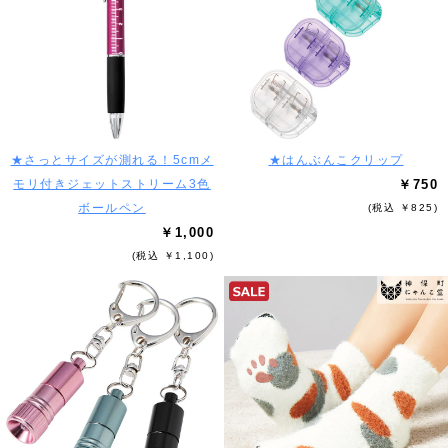
★さっとサイズが測れる！5cmメ
★はんぶんこクリップ
モリ付きジェットストリーム3色
￥750
ボールペン
(税込 ￥825)
￥1,000
(税込 ￥1,100)