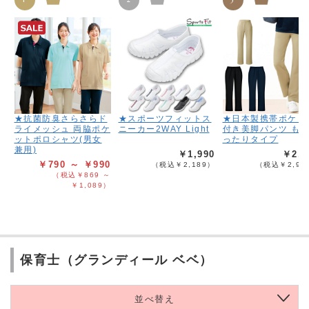
★抗菌防臭さらさらド
★スポーツフィットス
★日本製携帯ポケッ
ライメッシュ 両脇ポケ
ニーカー2WAY Light
付き美脚パンツ も
ットポロシャツ(男女
ったりタイプ
兼用)
￥1,990
￥2,6
￥790 ～ ￥990
（税込￥2,189）
（税込￥2,95
（税込￥869 ～
￥1,089）
保育士（グランディール ベベ）
並べ替え