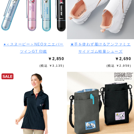
●＜スヌーピー＞NEOタニエバー
★手を使わず履けるアンファミエ
ツインGT 印鑑
サイドゴム軽量シューズ
￥2,850
￥2,690
(税込 ￥3,135)
(税込 ￥2,959)