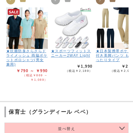
★抗菌防臭さらさらド
★スポーツフィットス
★日本製携帯ポケッ
ライメッシュ 両脇ポケ
ニーカー2WAY Light
付き美脚パンツ も
ットポロシャツ(男女
ったりタイプ
兼用)
￥1,990
￥2,6
￥790 ～ ￥990
（税込￥2,189）
（税込￥2,95
（税込￥869 ～
￥1,089）
保育士（グランディール ベベ）
並べ替え