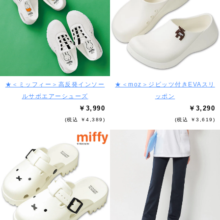
★＜ミッフィー＞高反発インソー
★＜moz＞ジビッツ付きEVAスリ
ルサボエアーシューズ
ッポン
￥3,990
￥3,290
(税込 ￥4,389)
(税込 ￥3,619)