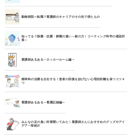
動物病院へ転職？看護師のキャリアのその先で得たもの
知ってる？除菌・抗菌・静菌の違い～銀の力！コーティング科学の感染対
策～
看護師あるある～ロッカールーム編～
精神科の治療を左右する！患者の回復を妨げない心理的距離を保つコツ４
つ
看護師あるある～看護記録編～
みんなの足の臭い対策聞いてみた！看護師さんにおすすめのグッズやアイ
デア一挙紹介