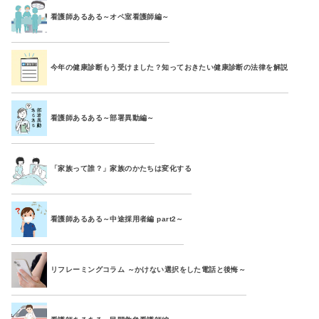
看護師あるある～オペ室看護師編～
今年の健康診断もう受けました？知っておきたい健康診断の法律を解説
看護師あるある～部署異動編～
「家族って誰？」家族のかたちは変化する
看護師あるある～中途採用者編 part2～
リフレーミングコラム ～かけない選択をした電話と後悔～