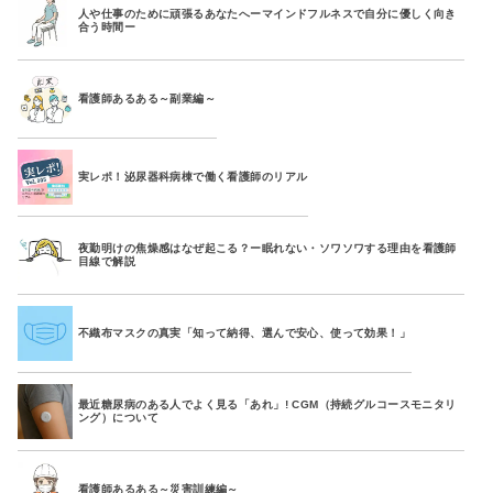
人や仕事のために頑張るあなたへーマインドフルネスで自分に優しく向き
合う時間ー
看護師あるある～副業編～
実レポ！泌尿器科病棟で働く看護師のリアル
夜勤明けの焦燥感はなぜ起こる？ー眠れない・ソワソワする理由を看護師
目線で解説
不織布マスクの真実「知って納得、選んで安心、使って効果！」
最近糖尿病のある人でよく見る「あれ」! CGM（持続グルコースモニタリ
ング）について
看護師あるある～災害訓練編～