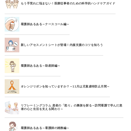
もう手荒れに悩まない！医療従事者のための科学的ハンドケアガイド
看護師あるある～ナースコール編～
新しいアセスメントシートが登場！内服支援のコツを知ろう
看護師あるある～助産師編～
オレンジリボンを知っていますか？～11月は児童虐待防止月間～
リフレーミングコラム 患者の「怒り」の裏側を探る～訪問看護で学んだ患
者の心と生活を支える関わり～
看護師あるある～看護師の雑務編～