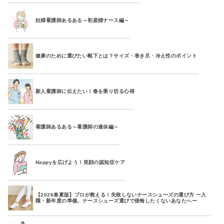
妊婦看護師あるある～初産婦ナース編～
健康のために選びたい靴下とは？サイズ・巻き爪・冷え性のポイント
新人看護師に伝えたい！春を乗り切る心得
看護師あるある～看護師の連休編～
Happyを広げよう！笑顔の認知症ケア
【2026春夏版】プロが教える！失敗しないナースシューズの選び方 ー入
職・新年度の準備。ナースシューズ選びで後悔したくないあなたへー