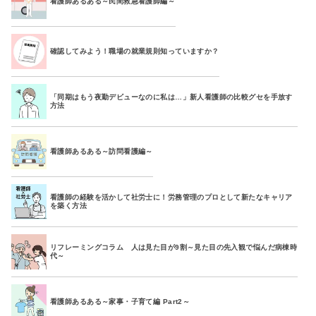
看護師あるある～民間救急看護師編～
確認してみよう！職場の就業規則知っていますか？
「同期はもう夜勤デビューなのに私は…」新人看護師の比較グセを手放す
方法
看護師あるある～訪問看護編～
看護師の経験を活かして社労士に！労務管理のプロとして新たなキャリア
を築く方法
リフレーミングコラム 人は見た目が9割～見た目の先入観で悩んだ病棟時
代～
看護師あるある～家事・子育て編 Part2～