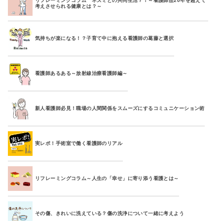
リフレーミングコラム ネズミとの共同生活？！～看護師歴20年を超えて
考えさせられる健康とは？～
気持ちが楽になる！？子育て中に抱える看護師の葛藤と選択
看護師あるある～放射線治療看護師編～
新人看護師必見！職場の人間関係をスムーズにするコミュニケーション術
実レポ！手術室で働く看護師のリアル
リフレーミングコラム～人生の「幸せ」に寄り添う看護とは～
その傷、きれいに洗えている？傷の洗浄について一緒に考えよう