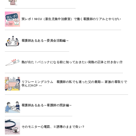
実レポ！NICU（新生児集中治療室）で働く看護師のリアルとやりがい
看護師あるある～委員会活動編～
熱が出た！パニックになる前に知っておきたい発熱の正体と付き合い方
リフレーミングコラム 看護師の私でも迷った父の最期― 家族の看取りで
学んだACP ―
看護師あるある～看護師の受診編～
そのモニター心電図、Ⅱ誘導のままで良い？