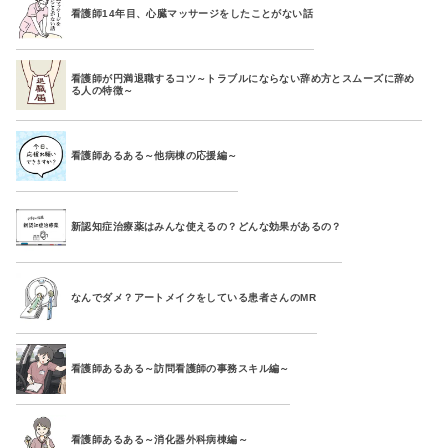
看護師14年目、心臓マッサージをしたことがない話
看護師が円満退職するコツ～トラブルにならない辞め方とスムーズに辞め
る人の特徴～
看護師あるある～他病棟の応援編～
新認知症治療薬はみんな使えるの？どんな効果があるの？
なんでダメ？アートメイクをしている患者さんのMR
看護師あるある～訪問看護師の事務スキル編～
看護師あるある～消化器外科病棟編～