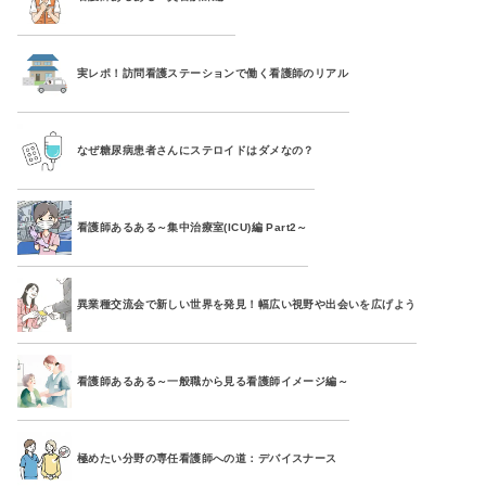
実レポ！訪問看護ステーションで働く看護師のリアル
なぜ糖尿病患者さんにステロイドはダメなの？
看護師あるある～集中治療室(ICU)編 Part2～
異業種交流会で新しい世界を発見！幅広い視野や出会いを広げよう
看護師あるある～一般職から見る看護師イメージ編～
極めたい分野の専任看護師への道：デバイスナース