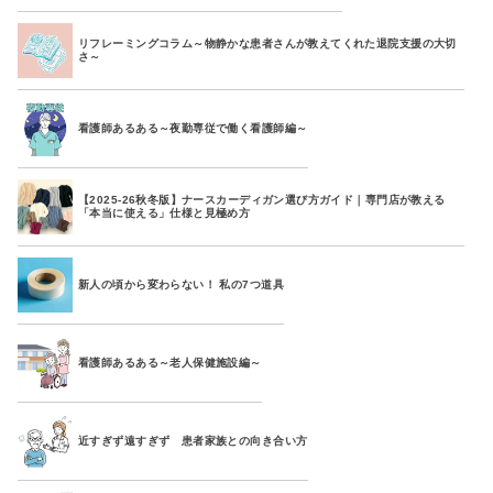
リフレーミングコラム～物静かな患者さんが教えてくれた退院支援の大切
さ～
看護師あるある～夜勤専従で働く看護師編～
【2025-26秋冬版】ナースカーディガン選び方ガイド｜専門店が教える
「本当に使える」仕様と見極め方
新人の頃から変わらない！ 私の7つ道具
看護師あるある～老人保健施設編～
近すぎず遠すぎず 患者家族との向き合い方