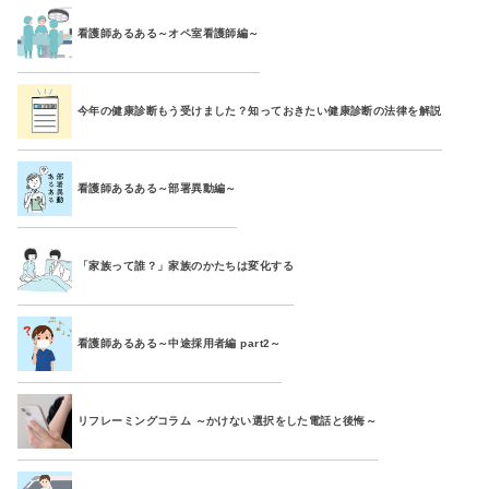
看護師あるある～オペ室看護師編～
今年の健康診断もう受けました？知っておきたい健康診断の法律を解説
看護師あるある～部署異動編～
「家族って誰？」家族のかたちは変化する
看護師あるある～中途採用者編 part2～
リフレーミングコラム ～かけない選択をした電話と後悔～