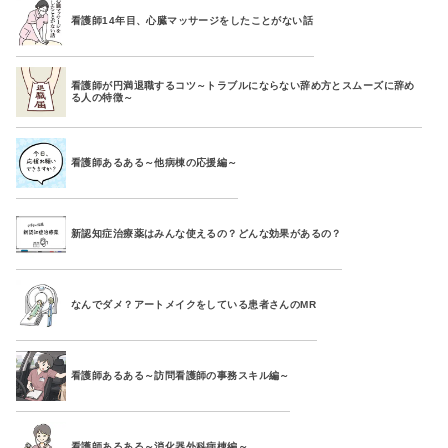
看護師14年目、心臓マッサージをしたことがない話
看護師が円満退職するコツ～トラブルにならない辞め方とスムーズに辞め
る人の特徴～
看護師あるある～他病棟の応援編～
新認知症治療薬はみんな使えるの？どんな効果があるの？
なんでダメ？アートメイクをしている患者さんのMR
看護師あるある～訪問看護師の事務スキル編～
看護師あるある～消化器外科病棟編～