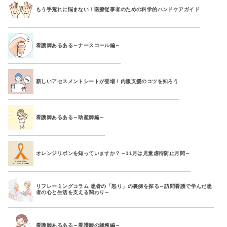
もう手荒れに悩まない！医療従事者のための科学的ハンドケアガイド
看護師あるある～ナースコール編～
新しいアセスメントシートが登場！内服支援のコツを知ろう
看護師あるある～助産師編～
オレンジリボンを知っていますか？～11月は児童虐待防止月間～
リフレーミングコラム 患者の「怒り」の裏側を探る～訪問看護で学んだ患
者の心と生活を支える関わり～
看護師あるある～看護師の雑務編～