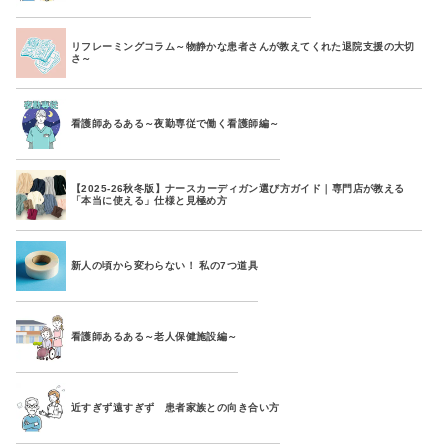
リフレーミングコラム～物静かな患者さんが教えてくれた退院支援の大切
さ～
看護師あるある～夜勤専従で働く看護師編～
【2025-26秋冬版】ナースカーディガン選び方ガイド｜専門店が教える
「本当に使える」仕様と見極め方
新人の頃から変わらない！ 私の7つ道具
看護師あるある～老人保健施設編～
近すぎず遠すぎず 患者家族との向き合い方