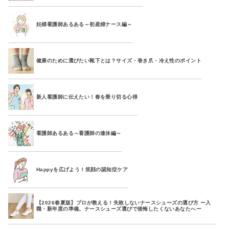
妊婦看護師あるある～初産婦ナース編～
健康のために選びたい靴下とは？サイズ・巻き爪・冷え性のポイント
新人看護師に伝えたい！春を乗り切る心得
看護師あるある～看護師の連休編～
Happyを広げよう！笑顔の認知症ケア
【2026春夏版】プロが教える！失敗しないナースシューズの選び方 ー入
職・新年度の準備。ナースシューズ選びで後悔したくないあなたへー