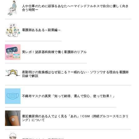
人や仕事のために頑張るあなたへーマインドフルネスで自分に優しく向き
合う時間ー
看護師あるある～副業編～
実レポ！泌尿器科病棟で働く看護師のリアル
夜勤明けの焦燥感はなぜ起こる？ー眠れない・ソワソワする理由を看護師
目線で解説
不織布マスクの真実「知って納得、選んで安心、使って効果！」
最近糖尿病のある人でよく見る「あれ」! CGM（持続グルコースモニタリ
ング）について