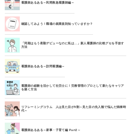
看護師あるある～民間救急看護師編～
確認してみよう！職場の就業規則知っていますか？
「同期はもう夜勤デビューなのに私は…」新人看護師の比較グセを手放す
方法
看護師あるある～訪問看護編～
看護師の経験を活かして社労士に！労務管理のプロとして新たなキャリア
を築く方法
リフレーミングコラム 人は見た目が9割～見た目の先入観で悩んだ病棟時
代～
看護師あるある～家事・子育て編 Part2～