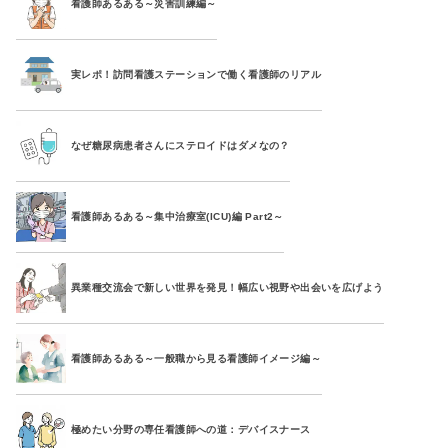
看護師あるある～災害訓練編～
実レポ！訪問看護ステーションで働く看護師のリアル
なぜ糖尿病患者さんにステロイドはダメなの？
看護師あるある～集中治療室(ICU)編 Part2～
異業種交流会で新しい世界を発見！幅広い視野や出会いを広げよう
看護師あるある～一般職から見る看護師イメージ編～
極めたい分野の専任看護師への道：デバイスナース