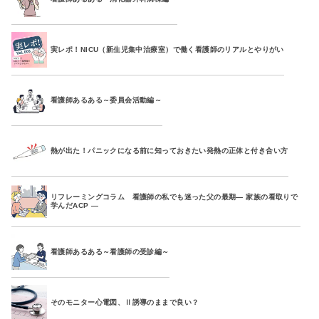
実レポ！NICU（新生児集中治療室）で働く看護師のリアルとやりがい
看護師あるある～委員会活動編～
熱が出た！パニックになる前に知っておきたい発熱の正体と付き合い方
リフレーミングコラム 看護師の私でも迷った父の最期― 家族の看取りで
学んだACP ―
看護師あるある～看護師の受診編～
そのモニター心電図、Ⅱ誘導のままで良い？