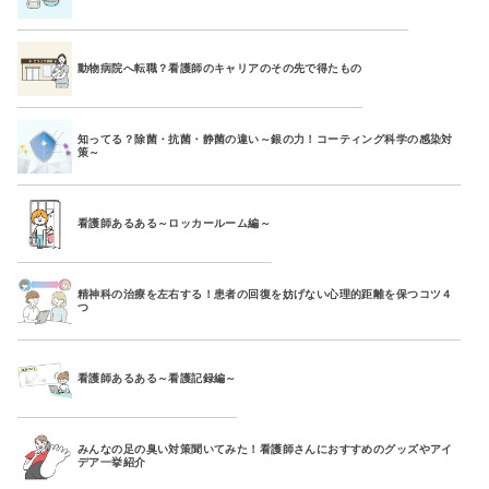
動物病院へ転職？看護師のキャリアのその先で得たもの
知ってる？除菌・抗菌・静菌の違い～銀の力！コーティング科学の感染対
策～
看護師あるある～ロッカールーム編～
精神科の治療を左右する！患者の回復を妨げない心理的距離を保つコツ４
つ
看護師あるある～看護記録編～
みんなの足の臭い対策聞いてみた！看護師さんにおすすめのグッズやアイ
デア一挙紹介