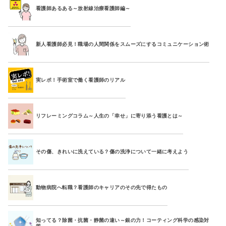
看護師あるある～放射線治療看護師編～
新人看護師必見！職場の人間関係をスムーズにするコミュニケーション術
実レポ！手術室で働く看護師のリアル
リフレーミングコラム～人生の「幸せ」に寄り添う看護とは～
その傷、きれいに洗えている？傷の洗浄について一緒に考えよう
動物病院へ転職？看護師のキャリアのその先で得たもの
知ってる？除菌・抗菌・静菌の違い～銀の力！コーティング科学の感染対