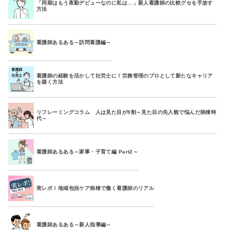
「同期はもう夜勤デビューなのに私は…」新人看護師の比較グセを手放す
方法
看護師あるある～訪問看護編～
看護師の経験を活かして社労士に！労務管理のプロとして新たなキャリア
を築く方法
リフレーミングコラム 人は見た目が9割～見た目の先入観で悩んだ病棟時
代～
看護師あるある～家事・子育て編 Part2～
実レポ！地域包括ケア病棟で働く看護師のリアル
看護師あるある～新人指導編～