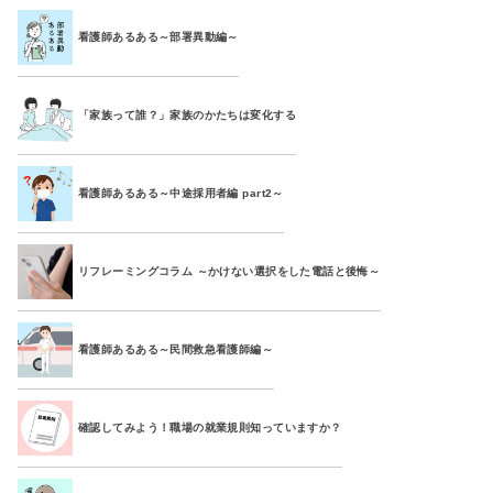
看護師あるある～部署異動編～
「家族って誰？」家族のかたちは変化する
看護師あるある～中途採用者編 part2～
リフレーミングコラム ～かけない選択をした電話と後悔～
看護師あるある～民間救急看護師編～
確認してみよう！職場の就業規則知っていますか？