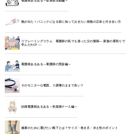
看護師あるある～委員会活動編～
熱が出た！パニックになる前に知っておきたい発熱の正体と付き合い方
リフレーミングコラム 看護師の私でも迷った父の最期― 家族の看取りで
学んだACP ―
看護師あるある～看護師の受診編～
そのモニター心電図、Ⅱ誘導のままで良い？
妊婦看護師あるある～初産婦ナース編～
健康のために選びたい靴下とは？サイズ・巻き爪・冷え性のポイント