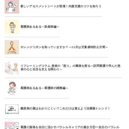
新しいアセスメントシートが登場！内服支援のコツを知ろう
看護師あるある～助産師編～
オレンジリボンを知っていますか？～11月は児童虐待防止月間～
リフレーミングコラム 患者の「怒り」の裏側を探る～訪問看護で学んだ患
者の心と生活を支える関わり～
看護師あるある～看護師の雑務編～
糖尿病の薬はわかりにくい？これだけは覚えよう治療薬トレンド！
看護の資格を自分に活かすパラレルキャリアの築き方②ー自分のパラレル