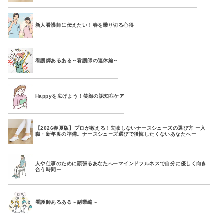
新人看護師に伝えたい！春を乗り切る心得
看護師あるある～看護師の連休編～
Happyを広げよう！笑顔の認知症ケア
【2026春夏版】プロが教える！失敗しないナースシューズの選び方 ー入
職・新年度の準備。ナースシューズ選びで後悔したくないあなたへー
人や仕事のために頑張るあなたへーマインドフルネスで自分に優しく向き
合う時間ー
看護師あるある～副業編～