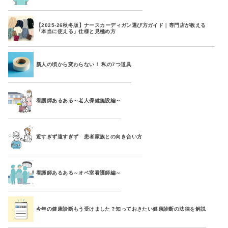
【2025-26秋冬版】ナースカーディガン選び方ガイド｜専門店が教える
「本当に使える」仕様と見極め方
新人の頃から変わらない！ 私の7つ道具
看護師あるある～老人保健施設編～
近すぎず遠すぎず 患者家族との向き合い方
看護師あるある～オペ室看護師編～
今年の健康診断もう受けました？知っておきたい健康診断の法律を解説