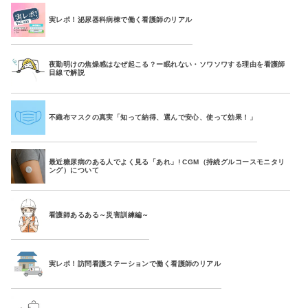
実レポ！泌尿器科病棟で働く看護師のリアル
夜勤明けの焦燥感はなぜ起こる？ー眠れない・ソワソワする理由を看護師
目線で解説
不織布マスクの真実「知って納得、選んで安心、使って効果！」
最近糖尿病のある人でよく見る「あれ」! CGM（持続グルコースモニタリ
ング）について
看護師あるある～災害訓練編～
実レポ！訪問看護ステーションで働く看護師のリアル