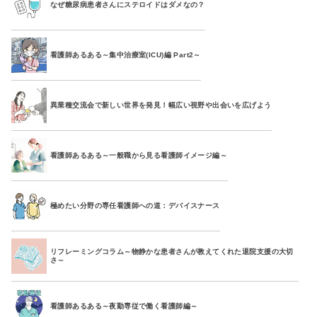
なぜ糖尿病患者さんにステロイドはダメなの？
看護師あるある～集中治療室(ICU)編 Part2～
異業種交流会で新しい世界を発見！幅広い視野や出会いを広げよう
看護師あるある～一般職から見る看護師イメージ編～
極めたい分野の専任看護師への道：デバイスナース
リフレーミングコラム～物静かな患者さんが教えてくれた退院支援の大切
さ～
看護師あるある～夜勤専従で働く看護師編～