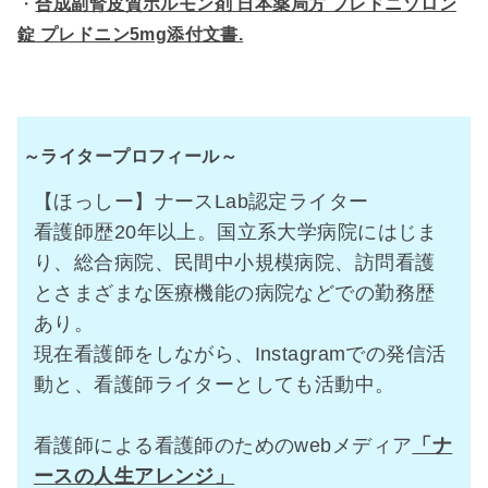
・
合成副腎皮質ホルモン剤 日本薬局方 プレドニゾロン
錠 プレドニン5mg添付文書.
～ライタープロフィール～
【ほっしー】ナースLab認定ライター
看護師歴20年以上。国立系大学病院にはじま
り、総合病院、民間中小規模病院、訪問看護
とさまざまな医療機能の病院などでの勤務歴
あり。
現在看護師をしながら、Instagramでの発信活
動と、看護師ライターとしても活動中。
看護師による看護師のためのwebメディア
「ナ
ースの人生アレンジ」