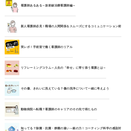
看護師あるある～放射線治療看護師編～
新人看護師必見！職場の人間関係をスムーズにするコミュニケーション術
実レポ！手術室で働く看護師のリアル
リフレーミングコラム～人生の「幸せ」に寄り添う看護とは～
その傷、きれいに洗えている？傷の洗浄について一緒に考えよう
動物病院へ転職？看護師のキャリアのその先で得たもの
知ってる？除菌・抗菌・静菌の違い～銀の力！コーティング科学の感染対