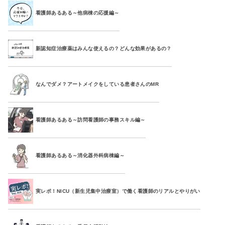
看護師あるある～他病棟の応援編～
新認知症治療薬はみんな使えるの？どんな効果があるの？
なんでダメ？アートメイクをしている患者さんのMR
看護師あるある～訪問看護師の事務スキル編～
看護師あるある～消化器外科病棟編～
実レポ！NICU（新生児集中治療室）で働く看護師のリアルとやりがい