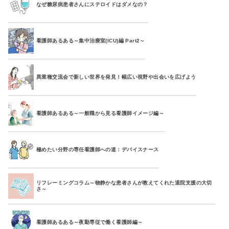
なぜ糖尿病患者さんにステロイドはダメなの？
看護師あるある～集中治療室(ICU)編 Part2～
異業種交流会で新しい世界を発見！幅広い視野や出会いを広げよう
看護師あるある～一般職から見る看護師イメージ編～
極めたい分野の専任看護師への道：デバイスナース
リフレーミングコラム～物静かな患者さんが教えてくれた退院支援の大切
さ～
看護師あるある～夜勤専従で働く看護師編～