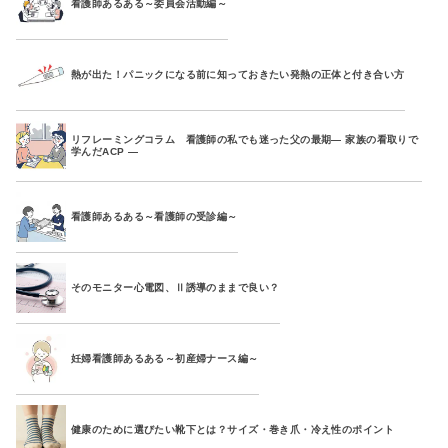
看護師あるある～委員会活動編～
熱が出た！パニックになる前に知っておきたい発熱の正体と付き合い方
リフレーミングコラム 看護師の私でも迷った父の最期― 家族の看取りで
学んだACP ―
看護師あるある～看護師の受診編～
そのモニター心電図、Ⅱ誘導のままで良い？
妊婦看護師あるある～初産婦ナース編～
健康のために選びたい靴下とは？サイズ・巻き爪・冷え性のポイント