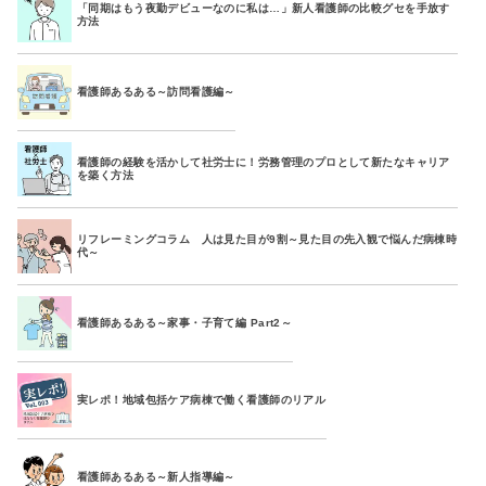
「同期はもう夜勤デビューなのに私は…」新人看護師の比較グセを手放す
方法
看護師あるある～訪問看護編～
看護師の経験を活かして社労士に！労務管理のプロとして新たなキャリア
を築く方法
リフレーミングコラム 人は見た目が9割～見た目の先入観で悩んだ病棟時
代～
看護師あるある～家事・子育て編 Part2～
実レポ！地域包括ケア病棟で働く看護師のリアル
看護師あるある～新人指導編～