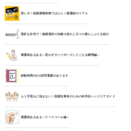
実レポ！医療療養病棟ではたらく看護師のリアル
透析を自宅で！腹膜透析の治療の流れと日々の暮らしぶりを紹介
看護師あるある～思わずガッツポーズしたくなる瞬間編～
移動時間0分の訪問看護があります
もう手荒れに悩まない！医療従事者のための科学的ハンドケアガイド
看護師あるある～ナースコール編～