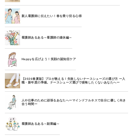
新人看護師に伝えたい！春を乗り切る心得
看護師あるある～看護師の連休編～
Happyを広げよう！笑顔の認知症ケア
【2026春夏版】プロが教える！失敗しないナースシューズの選び方 ー入
職・新年度の準備。ナースシューズ選びで後悔したくないあなたへー
人や仕事のために頑張るあなたへーマインドフルネスで自分に優しく向き
合う時間ー
看護師あるある～副業編～