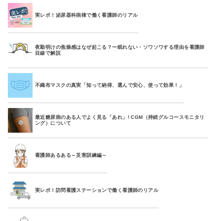
実レポ！泌尿器科病棟で働く看護師のリアル
夜勤明けの焦燥感はなぜ起こる？ー眠れない・ソワソワする理由を看護師
目線で解説
不織布マスクの真実「知って納得、選んで安心、使って効果！」
最近糖尿病のある人でよく見る「あれ」! CGM（持続グルコースモニタリ
ング）について
看護師あるある～災害訓練編～
実レポ！訪問看護ステーションで働く看護師のリアル