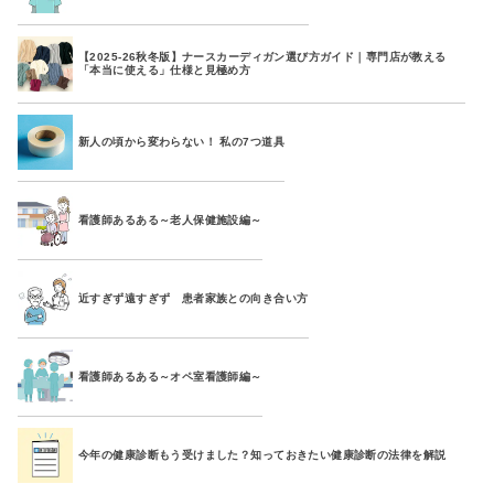
【2025-26秋冬版】ナースカーディガン選び方ガイド｜専門店が教える
「本当に使える」仕様と見極め方
新人の頃から変わらない！ 私の7つ道具
看護師あるある～老人保健施設編～
近すぎず遠すぎず 患者家族との向き合い方
看護師あるある～オペ室看護師編～
今年の健康診断もう受けました？知っておきたい健康診断の法律を解説