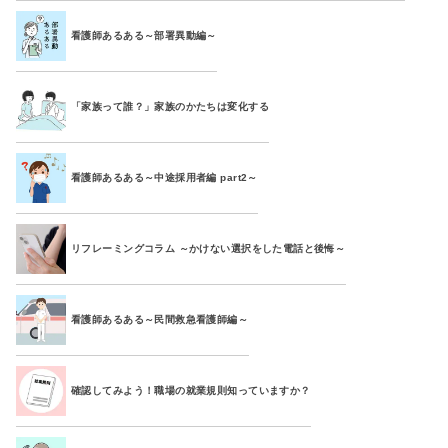
看護師あるある～部署異動編～
「家族って誰？」家族のかたちは変化する
看護師あるある～中途採用者編 part2～
リフレーミングコラム ～かけない選択をした電話と後悔～
看護師あるある～民間救急看護師編～
確認してみよう！職場の就業規則知っていますか？