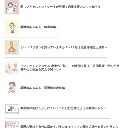
新しいアセスメントシートが登場！内服支援のコツを知ろう
看護師あるある～助産師編～
オレンジリボンを知っていますか？～11月は児童虐待防止月間～
リフレーミングコラム 患者の「怒り」の裏側を探る～訪問看護で学んだ患
者の心と生活を支える関わり～
看護師あるある～看護師の雑務編～
糖尿病の薬はわかりにくい？これだけは覚えよう治療薬トレンド！
看護の資格を自分に活かすパラレルキャリアの築き方②ー自分のパラレル