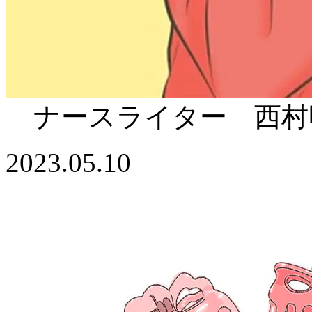
ナースライター 西村
2023.05.10