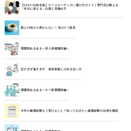
【2025-26秋冬版】ナースカーディガン選び方ガイド｜専門店が教える
「本当に使える」仕様と見極め方
新人の頃から変わらない！ 私の7つ道具
看護師あるある～老人保健施設編～
近すぎず遠すぎず 患者家族との向き合い方
看護師あるある～オペ室看護師編～
今年の健康診断もう受けました？知っておきたい健康診断の法律を解説