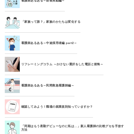
看護師あるある～部署異動編～
「家族って誰？」家族のかたちは変化する
看護師あるある～中途採用者編 part2～
リフレーミングコラム ～かけない選択をした電話と後悔～
看護師あるある～民間救急看護師編～
確認してみよう！職場の就業規則知っていますか？
「同期はもう夜勤デビューなのに私は…」新人看護師の比較グセを手放す
方法