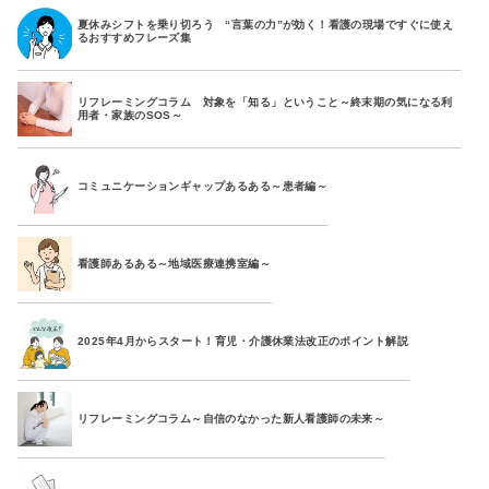
夏休みシフトを乗り切ろう “言葉の力”が効く！看護の現場ですぐに使え
るおすすめフレーズ集
リフレーミングコラム 対象を「知る」ということ～終末期の気になる利
用者・家族のSOS～
コミュニケーションギャップあるある～患者編～
看護師あるある～地域医療連携室編～
2025年4月からスタート！育児・介護休業法改正のポイント解説
リフレーミングコラム～自信のなかった新人看護師の未来～