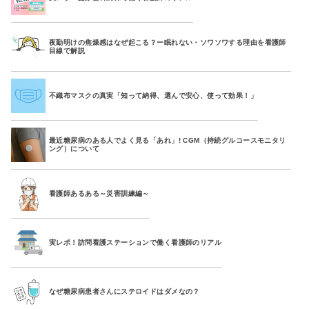
夜勤明けの焦燥感はなぜ起こる？ー眠れない・ソワソワする理由を看護師
目線で解説
不織布マスクの真実「知って納得、選んで安心、使って効果！」
最近糖尿病のある人でよく見る「あれ」! CGM（持続グルコースモニタリ
ング）について
看護師あるある～災害訓練編～
実レポ！訪問看護ステーションで働く看護師のリアル
なぜ糖尿病患者さんにステロイドはダメなの？