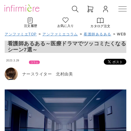
注文履歴
お気に入り
カタログ注文
アンファミエTOP
>
アンファミエコラム
>
看護師あるある
> WEB
看護師あるある～医療ドラマでツッコミたくなる
シーン7選～
2023.3.29
コラム
ナースライター 北村由美