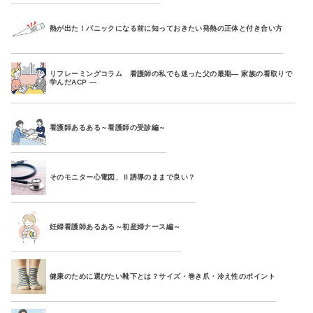
熱が出た！パニックになる前に知っておきたい発熱の正体と付き合い方
リフレーミングコラム 看護師の私でも迷った父の最期― 家族の看取りで
学んだACP ―
看護師あるある～看護師の受診編～
そのモニター心電図、Ⅱ誘導のままで良い？
妊婦看護師あるある～初産婦ナース編～
健康のために選びたい靴下とは？サイズ・巻き爪・冷え性のポイント