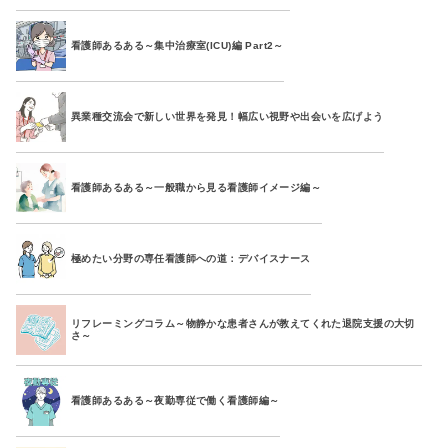
看護師あるある～集中治療室(ICU)編 Part2～
異業種交流会で新しい世界を発見！幅広い視野や出会いを広げよう
看護師あるある～一般職から見る看護師イメージ編～
極めたい分野の専任看護師への道：デバイスナース
リフレーミングコラム～物静かな患者さんが教えてくれた退院支援の大切
さ～
看護師あるある～夜勤専従で働く看護師編～