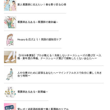
新人看護師に伝えたい！春を乗り切る心得
看護師あるある～看護師の連休編～
Happyを広げよう！笑顔の認知症ケア
【2026春夏版】プロが教える！失敗しないナースシューズの選び方 ー入
職・新年度の準備。ナースシューズ選びで後悔したくないあなたへー
人や仕事のために頑張るあなたへーマインドフルネスで自分に優しく向き
合う時間ー
看護師あるある～副業編～
実レポ！泌尿器科病棟で働く看護師のリアル