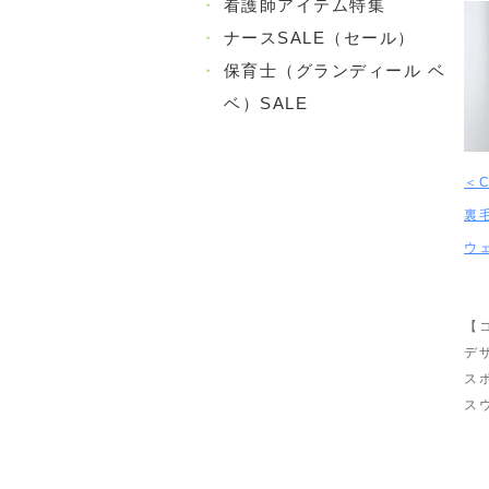
・
看護師アイテム特集
・
ナースSALE（セール）
・
保育士（グランディール ベ
ベ）SALE
＜C
裏
ウ
【
デ
ス
ス