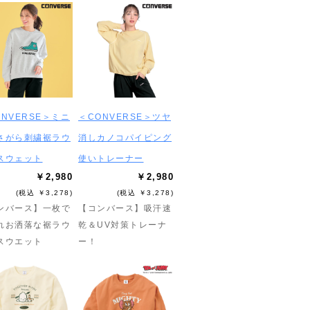
ONVERSE＞ミニ
＜CONVERSE＞ツヤ
さがら刺繍裾ラウ
消しカノコパイピング
スウェット
使いトレーナー
￥2,980
￥2,980
(税込 ￥3,278)
(税込 ￥3,278)
ンバース】一枚で
【コンバース】吸汗速
れお洒落な裾ラウ
乾＆UV対策トレーナ
スウエット
ー！