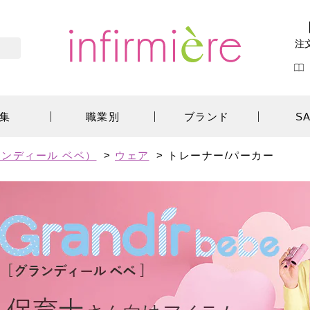
注
集
職業別
ブランド
S
ンディール ベベ）
>
ウェア
>
トレーナー/パーカー