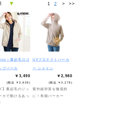
1
2
>
>>
moz＞裏起毛ロゴ
UVプロテクトパーカ
ップパーカ
ー シャイン
￥3,490
￥2,980
(税込 ￥3,839)
(税込 ￥3,278)
ズ】裏起毛のジッ
紫外線対策を徹底的
ーカで動けるあっ
に！有能パーカー
！