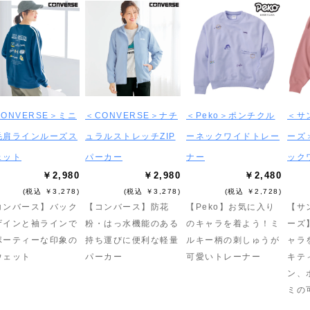
ONVERSE＞ミニ
＜CONVERSE＞ナチ
＜Peko＞ポンチクル
＜サ
毛肩ラインルーズス
ュラルストレッチZIP
ーネックワイドトレー
ーズ
ェット
パーカー
ナー
ック
￥2,980
￥2,980
￥2,480
(税込 ￥3,278)
(税込 ￥3,278)
(税込 ￥2,728)
コンバース】バック
【コンバース】防花
【Peko】お気に入り
【サ
ザインと袖ラインで
粉・はっ水機能のある
のキャラを着よう！ミ
ーズ
ポーティーな印象の
持ち運びに便利な軽量
ルキー柄の刺しゅうが
ャラ
ウェット
パーカー
可愛いトレーナー
キテ
ン、
ミの