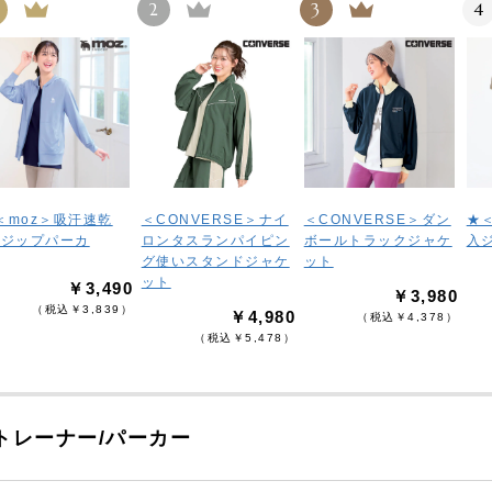
2
3
4
＜moz＞吸汗速乾
＜CONVERSE＞ナイ
＜CONVERSE＞ダン
★
Vジップパーカ
ロンタスランパイピン
ボールトラックジャケ
入
グ使いスタンドジャケ
ット
ット
￥3,490
￥3,980
（税込￥3,839）
￥4,980
（税込￥4,378）
（税込￥5,478）
トレーナー/パーカー