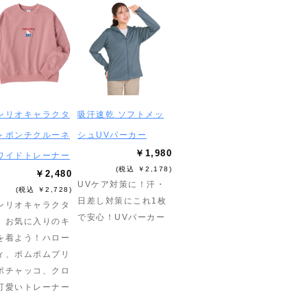
ンリオキャラクタ
吸汗速乾 ソフトメッ
＞ポンチクルーネ
シュUVパーカー
￥1,980
ワイドトレーナー
(税込 ￥2,178)
￥2,480
UVケア対策に！汗・
(税込 ￥2,728)
日差し対策にこれ1枚
ンリオキャラクタ
で安心！UVパーカー
】お気に入りのキ
を着よう！ハロー
ィ、ポムポムプリ
ポチャッコ、クロ
可愛いトレーナー