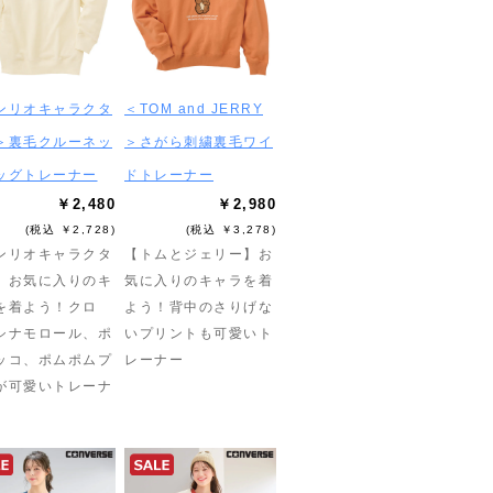
ンリオキャラクタ
＜TOM and JERRY
＞裏毛クルーネッ
＞さがら刺繍裏毛ワイ
ッグトレーナー
ドトレーナー
￥2,480
￥2,980
(税込 ￥2,728)
(税込 ￥3,278)
ンリオキャラクタ
【トムとジェリー】お
】お気に入りのキ
気に入りのキャラを着
を着よう！クロ
よう！背中のさりげな
シナモロール、ポ
いプリントも可愛いト
ッコ、ポムポムプ
レーナー
が可愛いトレーナ