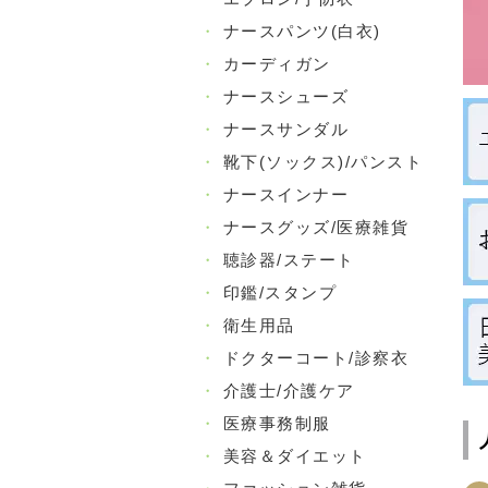
・
ナースパンツ(白衣)
・
カーディガン
・
ナースシューズ
・
ナースサンダル
・
靴下(ソックス)/パンスト
・
ナースインナー
・
ナースグッズ/医療雑貨
・
聴診器/ステート
・
印鑑/スタンプ
・
衛生用品
・
ドクターコート/診察衣
・
介護士/介護ケア
・
医療事務制服
・
美容＆ダイエット