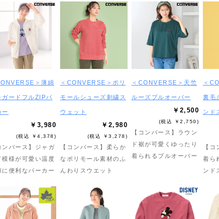
ONVERSE＞薄綿
＜CONVERSE＞ポリ
＜CONVERSE＞天竺
＜C
ャガードフルZIPパ
モールシューズ刺繍ス
ルーズプルオーバー
裏毛
￥2,500
カー
ウェット
ンド
(税込 ￥2,750)
￥3,980
￥2,980
【コンバース】ラウン
(税込 ￥4,378)
(税込 ￥3,278)
ド裾が可愛くゆったり
コンバース】ジャガ
【コンバース】柔らか
【コ
着られるプルオーバー
ド模様が可愛い温度
なポリモール素材のふ
着ら
節に便利なパーカー
んわりスウエット
ンド