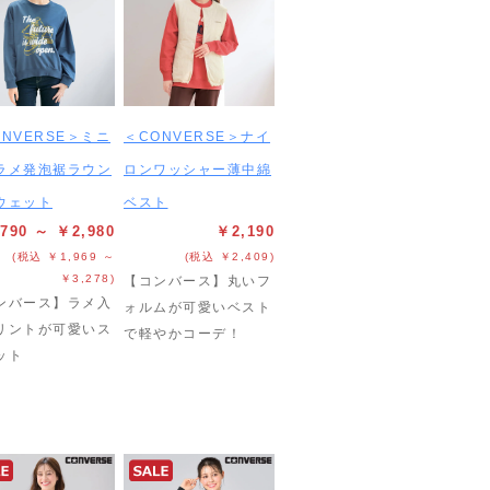
ONVERSE＞ミニ
＜CONVERSE＞ナイ
ラメ発泡裾ラウン
ロンワッシャー薄中綿
ウェット
ベスト
790 ～ ￥2,980
￥2,190
(税込 ￥1,969 ～
(税込 ￥2,409)
￥3,278)
【コンバース】丸いフ
ンバース】ラメ入
ォルムが可愛いベスト
リントが可愛いス
で軽やかコーデ！
ット