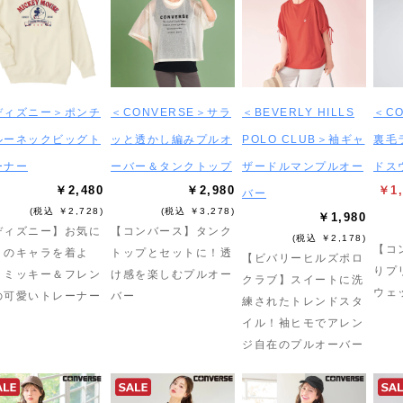
ディズニー＞ポンチ
＜CONVERSE＞サラ
＜BEVERLY HILLS
＜C
ルーネックビッグト
ッと透かし編みプルオ
POLO CLUB＞袖ギャ
裏毛
ーナー
ーバー＆タンクトップ
ザードルマンプルオー
ドス
￥2,480
￥2,980
￥1,
バー
(税込 ￥2,728)
(税込 ￥3,278)
￥1,980
ディズニー】お気に
【コンバース】タンク
(税込 ￥2,178)
【コ
りのキャラを着よ
トップとセットに！透
【ビバリーヒルズポロ
りプ
！ミッキー＆フレン
け感を楽しむプルオー
クラブ】スイートに洗
ウェ
の可愛いトレーナー
バー
練されたトレンドスタ
イル！袖ヒモでアレン
ジ自在のプルオーバー