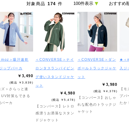
対象商品
174
件
＜moz＞吸汗速乾
＜CONVERSE＞ナイ
＜CONVERSE＞ダン
★＜
Vジップパーカ
ロンタスランパイピン
ボールトラックジャケ
入ジ
￥3,490
グ使いスタンドジャケ
ット
(税込 ￥3,839)
￥3,980
ット
モズ＞さらっと速
【モ
(税込 ￥4,378)
￥4,980
・UV対策もできる
プパ
【コンバース】おしゃ
(税込 ￥5,478)
能パーカ
たか
れな配色のトラックジ
【コンバース】レトロ
ャケット
感漂うお洒落なスタン
ドジャケット