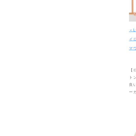
＜L
イ
マ
【
ト
良
ー