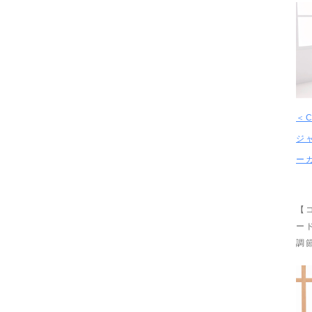
＜C
ジ
ー
【
ー
調