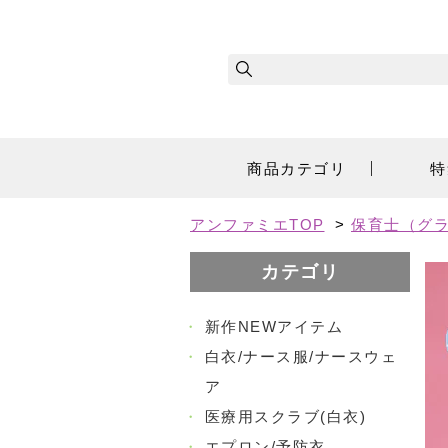
商品カテゴリ
特
アンファミエTOP
>
保育士（グラ
カテゴリ
・
新作NEWアイテム
・
白衣/ナース服/ナースウェ
ア
・
医療用スクラブ(白衣)
・
エプロン/予防衣