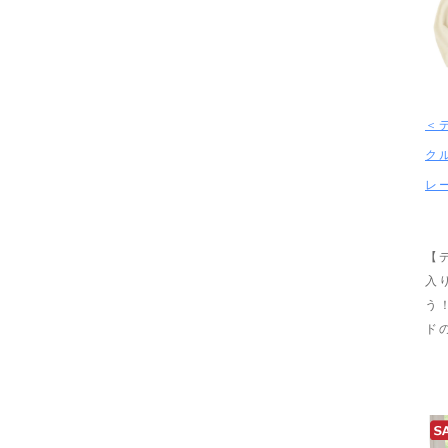
＜
ク
レ
【
入
う
ド