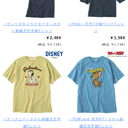
＜サンリオキャラクターズ＞さが
＜Peko＞天竺7分袖ワイドTシャ
ら刺繍天竺半袖Tシャツ
ツ
￥2,480
￥1,580
(税込 ￥2,728)
(税込 ￥1,738)
＜ディズニー＞さがら刺繍天竺半
＜TOM and JERRY＞さがら刺
袖Tシャツ
繍天竺半袖Tシャツ