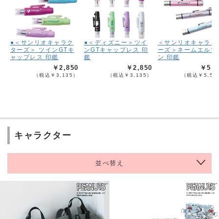
●＜サンリオキャラク
●＜ディズニー＞ツイ
＜サンリオキャラク
ターズ＞ ツインGTキ
ンGTキャップレス 印
ーズ＞ネームエルツ
ャップレス 印鑑
鑑
ン 印鑑
￥2,850
￥2,850
￥5,0
（税込￥3,135）
（税込￥3,135）
（税込￥5,50
キャラクター
並べ替え