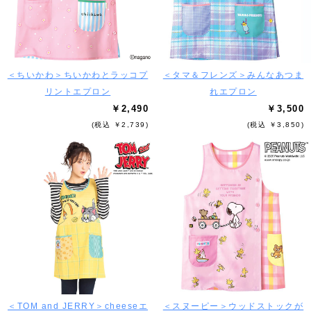
＜ちいかわ＞ちいかわとラッコプ
＜タマ＆フレンズ＞みんなあつま
リントエプロン
れエプロン
￥2,490
￥3,500
(税込 ￥2,739)
(税込 ￥3,850)
＜TOM and JERRY＞cheeseエ
＜スヌーピー＞ウッドストックが