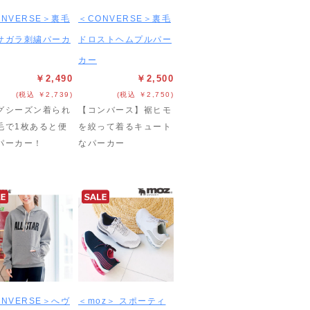
ONVERSE＞裏毛
＜CONVERSE＞裏毛
サガラ刺繍パーカ
ドロストヘムプルパー
カー
￥2,490
￥2,500
(税込 ￥2,739)
(税込 ￥2,750)
グシーズン着られ
【コンバース】裾ヒモ
毛で1枚あると便
を絞って着るキュート
パーカー！
なパーカー
ONVERSE＞へヴ
＜moz＞ スポーティ