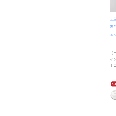
＜C
裏
ェ
【
イ
ミ