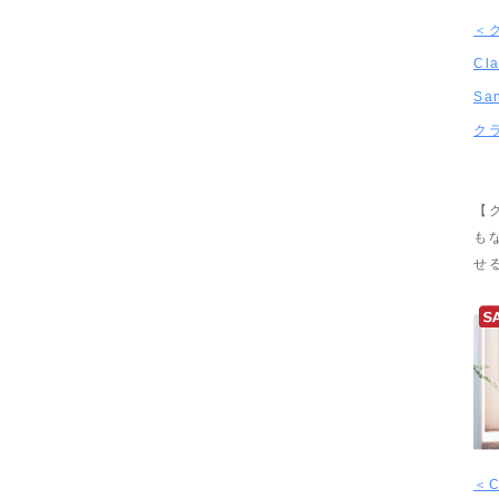
＜
Cla
Sa
ク
【
も
せ
＜C