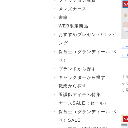
・
ファッション雑貨
・
メンズナース
・
書籍
・
WEB限定商品
・
おすすめプレゼント/ラッピ
ング
＜m
・
保育士（グランディール ベ
ク 
ベ）
・
ブランドから探す
【
・
キャラクターから探す
み
・
職業から探す
く
・
看護師アイテム特集
・
ナースSALE（セール）
・
保育士（グランディール ベ
ベ）SALE