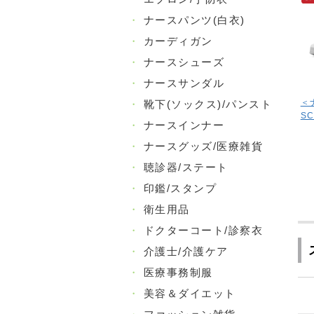
・
ナースパンツ(白衣)
・
カーディガン
・
ナースシューズ
・
ナースサンダル
＜
・
靴下(ソックス)/パンスト
S
・
ナースインナー
・
ナースグッズ/医療雑貨
・
聴診器/ステート
・
印鑑/スタンプ
・
衛生用品
・
ドクターコート/診察衣
・
介護士/介護ケア
・
医療事務制服
・
美容＆ダイエット