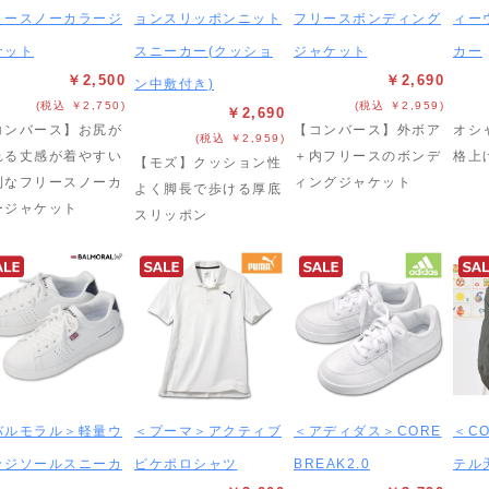
リースノーカラージ
ョンスリッポンニット
フリースボンディング
ィー
ケット
スニーカー(クッショ
ジャケット
カー
￥2,500
￥2,690
ン中敷付き)
(税込 ￥2,750)
(税込 ￥2,959)
￥2,690
コンバース】お尻が
【コンバース】外ボア
オシ
(税込 ￥2,959)
れる丈感が着やすい
＋内フリースのボンデ
格上
【モズ】クッション性
利なフリースノーカ
ィングジャケット
よく脚長で歩ける厚底
ージャケット
スリッポン
バルモラル＞軽量ウ
＜プーマ＞アクティブ
＜アディダス＞CORE
＜C
ッジソールスニーカ
ピケポロシャツ
BREAK2.0
テル