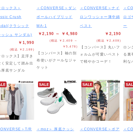
クロックス＞
＜CONVERSE＞ダン
＜CONVERSE＞ナイ
＜C
ssic Crush
ボールハイブリッド
ロンワッシャー薄中綿
ロゴ
ndal(クラシック
MA-1
ベスト
ー
￥2,190 ～ ￥4,980
￥2,190
ラッシュ サンダル)
(税込 ￥2,409 ～
(税込 ￥2,409)
￥1,990
￥5,478)
【コンバース】丸いフ
ロン
(税込 ￥2,189)
【コンバース】袖の別
ォルムが可愛いベスト
る裏
クロックス】足浮き
布使いがクールなジャ
で軽やかコーデ！
利な
なく安定して踏み出
ケット
る厚底サンダル
ONVERSE＞T/R
＜moz＞ 厚底クッシ
＜CONVERSE＞ボア
＜C