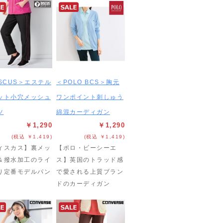
ISCUS＞エステル
＜POLO BCS＞胸元
ット小穴メッシュ
ワンポイント刺しゅう
ツ
綿混カーディガン
￥1,290
￥1,290
(税込 ￥1,419)
(税込 ￥1,419)
ィスカス】裏メッ
【ポロ・ビーシーエ
＆撥水加工のライ
ス】英国のトラッド感
り定番モデルパン
で愛される上質ブラン
ドのカーディガン