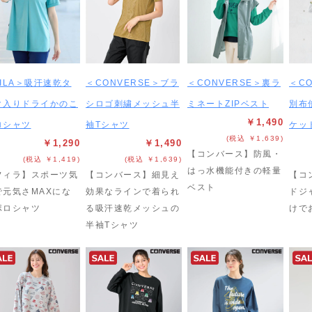
ILA＞吸汗速乾タ
＜CONVERSE＞ブラ
＜CONVERSE＞裏ラ
＜C
ク入りドライかのこ
シロゴ刺繍メッシュ半
ミネートZIPベスト
別布
￥1,490
ロシャツ
袖Tシャツ
ケッ
(税込 ￥1,639)
￥1,290
￥1,490
【コンバース】防風・
(税込 ￥1,419)
(税込 ￥1,639)
はっ水機能付きの軽量
フィラ】スポーツ気
【コンバース】細見え
【コ
ベスト
で元気さMAXにな
効果なラインで着られ
ドジ
ポロシャツ
る吸汗速乾メッシュの
けで
半袖Tシャツ