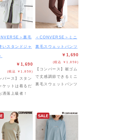
ONVERSE＞裏毛
＜CONVERSE＞ミニ
使いスタンドジャ
裏毛スウェットパンツ
￥1,690
ト
(税込 ￥1,859)
￥1,690
【コンバース】裾ゴム
(税込 ￥1,859)
で丈感調節できるミニ
ンバース】スタン
裏毛スウェットパンツ
ャケットは着るだ
お洒落上級者！