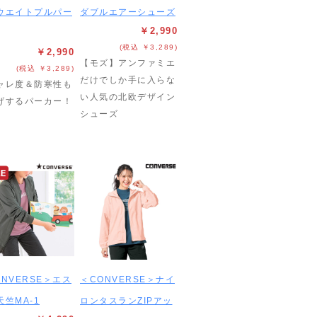
ウエイトプルパー
ダブルエアーシューズ
￥2,990
(税込 ￥3,289)
￥2,990
【モズ】アンファミエ
(税込 ￥3,289)
だけでしか手に入らな
ャレ度＆防寒性も
い人気の北欧デザイン
げするパーカー！
シューズ
ONVERSE＞エス
＜CONVERSE＞ナイ
天竺MA-1
ロンタスランZIPアッ