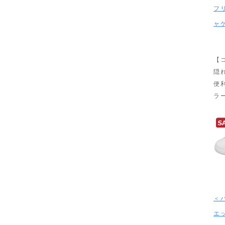
フ
ャ
【
隠
便
ラ
＜
エ