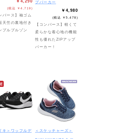
￥4,290
プパーカー
(税込 ￥4,719)
￥4,980
ンバース】袖ゴム
(税込 ￥5,478)
面天竺の裏地付き
【コンバース】軽くて
ンプルブルゾン
柔らかな着心地の機能
性も優れたZIPアップ
パーカー！
イキ＞ワッフルデ
＜スケッチャーズ＞