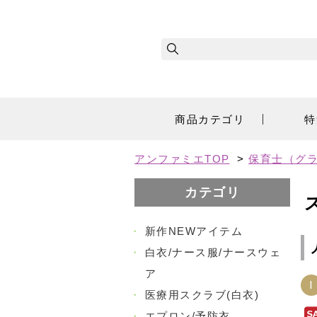
商品カテゴリ
特
アンファミエTOP
>
保育士（グラ
カテゴリ
・
新作NEWアイテム
・
白衣/ナース服/ナースウェ
ア
1
・
医療用スクラブ(白衣)
・
エプロン/予防衣