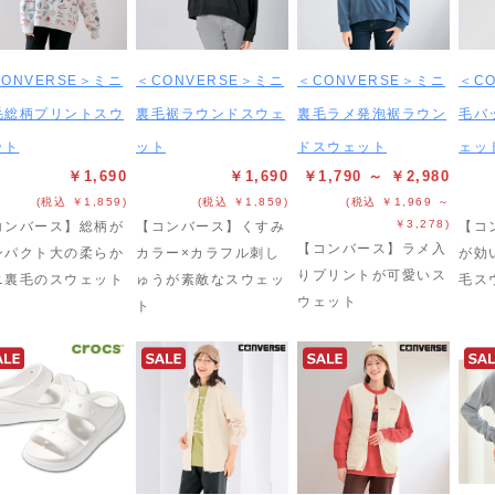
ONVERSE＞ミニ
＜CONVERSE＞ミニ
＜CONVERSE＞ミニ
＜C
毛総柄プリントスウ
裏毛裾ラウンドスウェ
裏毛ラメ発泡裾ラウン
毛バ
ット
ット
ドスウェット
ェッ
￥1,690
￥1,690
￥1,790 ～ ￥2,980
(税込 ￥1,859)
(税込 ￥1,859)
(税込 ￥1,969 ～
￥3,278)
コンバース】総柄が
【コンバース】くすみ
【コ
【コンバース】ラメ入
ンパクト大の柔らか
カラー×カラフル刺し
が効
りプリントが可愛いス
ニ裏毛のスウェット
ゅうが素敵なスウェッ
毛ス
ウェット
ト