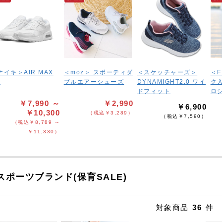
ナイキ＞AIR MAX
＜moz＞ スポーティダ
＜スケッチャーズ＞
＜F
C
ブルエアーシューズ
DYNAMIGHT2.0 ワイ
ク
ドフィット
ロ
￥7,990 ～
￥2,990
￥6,900
￥10,300
（税込￥3,289）
（税込￥7,590）
（税込￥8,789 ～
￥11,330）
スポーツブランド(保育SALE)
対象商品
36
件