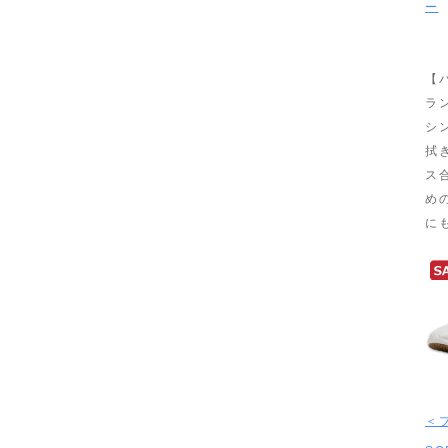
ー
【
ラ
シ
拭
ス
め
に
＜