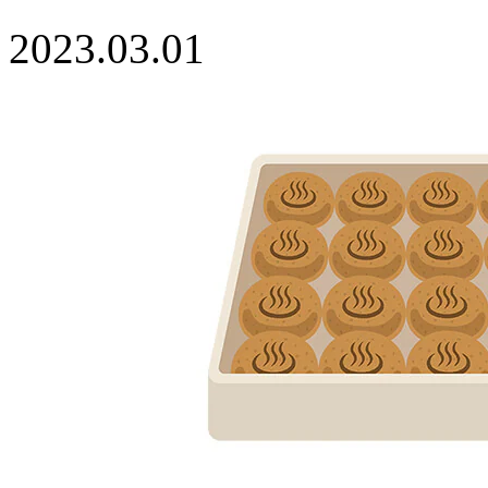
2023.03.01