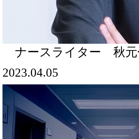
ナースライター 秋元
2023.04.05