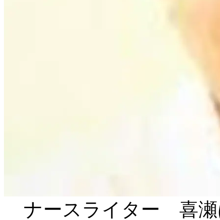
ナースライター 喜瀬